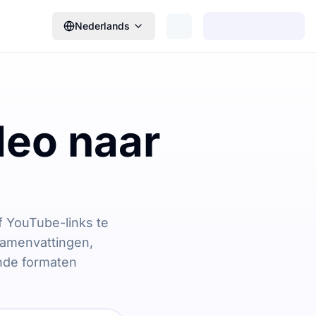
Nederlands
deo naar
f YouTube-links te
 samenvattingen,
ende formaten