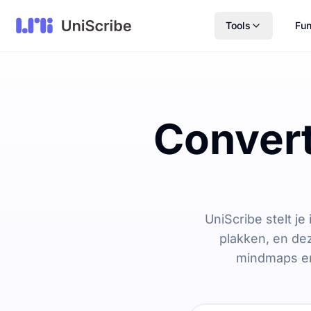
Tools
Fun
Convert
UniScribe stelt j
plakken, en dez
mindmaps en 