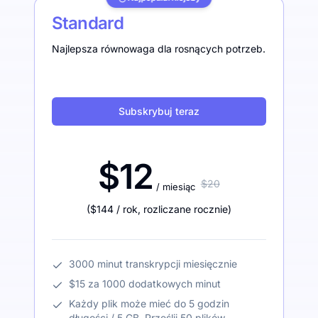
Standard
Najlepsza równowaga dla rosnących potrzeb.
Subskrybuj teraz
$12
$20
/ miesiąc
(
$144
/ rok
,
rozliczane rocznie
)
3000 minut transkrypcji miesięcznie
$15 za 1000 dodatkowych minut
Każdy plik może mieć do 5 godzin
długości / 5 GB. Prześlij 50 plików