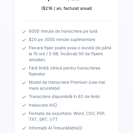
(
$216
/ an
,
facturat anual
)
6000 minute de transcriere pe lună
$20 pe 3000 minute suplimentare
Fiecare fișier poate avea o durată de până
la 10 ore / 5 GB. Încărcați 50 de fișiere
simultan.
Fără limită zilnică pentru transcrierea
fișierelor
Model de transcriere Premium (cea mai
mare acuratețe)
Transcriere disponibilă în 63 de limbi
traducere AI
Formate de exportare: Word, CSV, PDF,
TXT, SRT, VTT
Informații AI Îmbunătățite