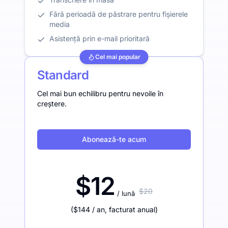
Fără perioadă de păstrare pentru fișierele
media
Asistență prin e-mail prioritară
Cel mai popular
Standard
Cel mai bun echilibru pentru nevoile în
creștere.
Abonează-te acum
$12
$20
/ lună
(
$144
/ an
,
facturat anual
)