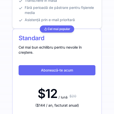
Transcriere în masă
Fără perioadă de păstrare pentru fișierele
media
Asistență prin e-mail prioritară
Cel mai popular
Standard
Cel mai bun echilibru pentru nevoile în
creștere.
Abonează-te acum
$12
$20
/ lună
(
$144
/ an
,
facturat anual
)