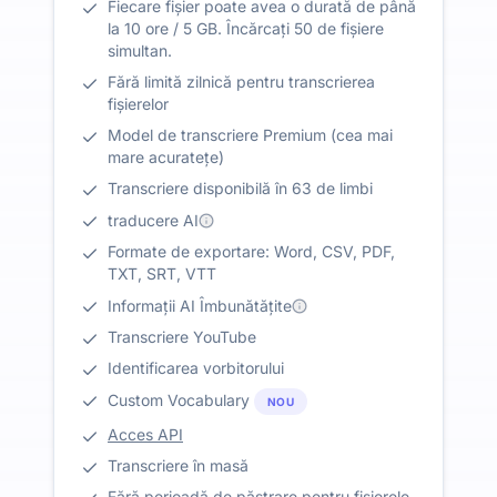
Fiecare fișier poate avea o durată de până
la 10 ore / 5 GB. Încărcați 50 de fișiere
simultan.
Fără limită zilnică pentru transcrierea
fișierelor
Model de transcriere Premium (cea mai
mare acuratețe)
Transcriere disponibilă în 63 de limbi
traducere AI
Formate de exportare: Word, CSV, PDF,
TXT, SRT, VTT
Informații AI Îmbunătățite
Transcriere YouTube
Identificarea vorbitorului
Custom Vocabulary
NOU
Acces API
Transcriere în masă
Fără perioadă de păstrare pentru fișierele