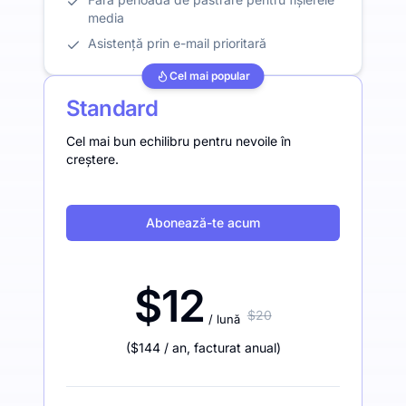
media
Asistență prin e-mail prioritară
Cel mai popular
Standard
Cel mai bun echilibru pentru nevoile în
creștere.
Abonează-te acum
$12
$20
/ lună
(
$144
/ an
,
facturat anual
)