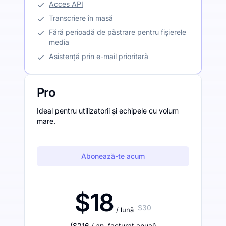
Acces API
Transcriere în masă
Fără perioadă de păstrare pentru fișierele
media
Asistență prin e-mail prioritară
Pro
Ideal pentru utilizatorii și echipele cu volum
mare.
Abonează-te acum
$18
$30
/ lună
(
$216
/ an
,
facturat anual
)