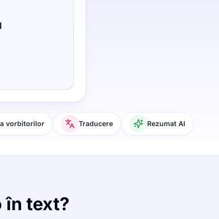
l
 vorbitorilor
Traducere
Rezumat AI
 în text?