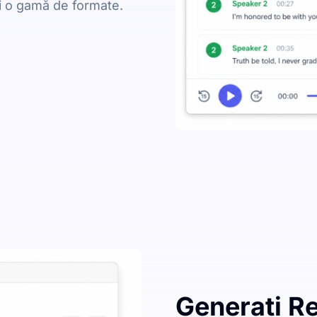
și o gamă de formate.
Generați R