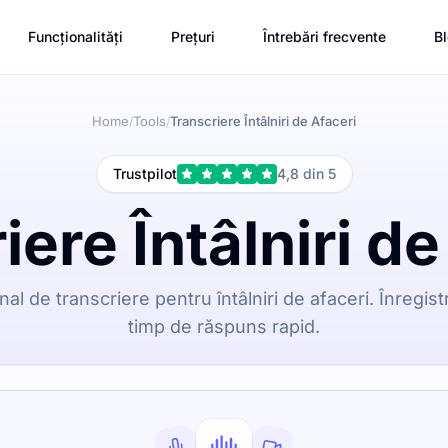
Funcționalități
Prețuri
Întrebări frecvente
B
Home
Tools
Transcriere Întâlniri de Afaceri
/
/
Trustpilot
4,8 din 5
iere Întâlniri de
nal de transcriere pentru întâlniri de afaceri. Înregist
timp de răspuns rapid.