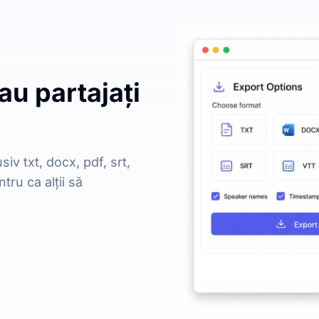
au partajați
siv txt, docx, pdf, srt,
tru ca alții să