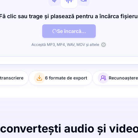
Fă clic sau trage și plasează pentru a încărca fișieru
Se încarcă...
Acceptă MP3, MP4, WAV, MOV și altele
transcriere
6 formate de export
Recunoașterea
onvertești audio și video