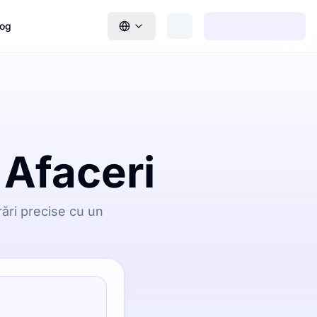
log
 Afaceri
rări precise cu un