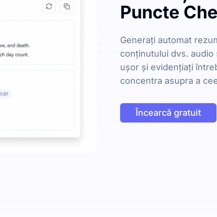
Puncte Chei
Generați automat rezuma
conținutului dvs. audio 
ușor și evidențiați într
concentra asupra a cee
Încearcă gratuit