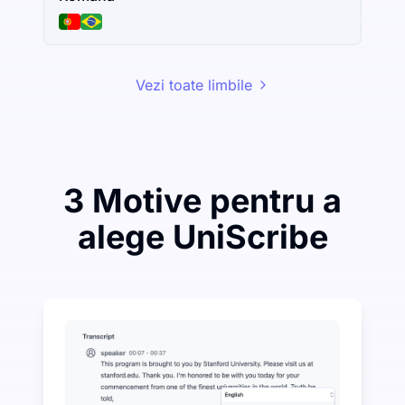
Vezi toate limbile
3 Motive pentru a
alege UniScribe
Cheltuiește puțin pentru a economisi mult pe Audio-t
UniScribe oferă 120 de minute de transcriere gratuită în
Mai multe funcții AI disponibile dincolo de conversia 
Generați automat rezumate, hărți mentale și puncte che