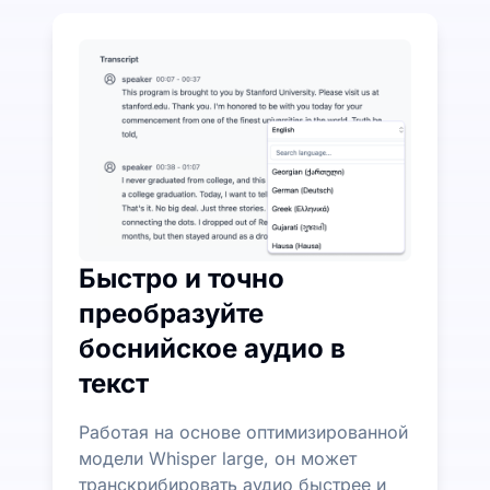
Потратьте немного, чтобы сэкономить много на п
UniScribe предлагает 120 минут бесплатной тран
Дополнительные функции ИИ доступны помимо пр
Автоматически генерируйте резюме, майнд-карты 
Быстро и точно
преобразуйте
боснийское аудио в
текст
Работая на основе оптимизированной
модели Whisper large, он может
транскрибировать аудио быстрее и