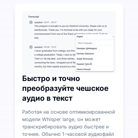
Потратьте немного, чтобы сэкономить много на п
UniScribe предлагает 120 минут бесплатной тран
Дополнительные функции ИИ доступны помимо пр
Автоматически генерируйте резюме, майнд-карты 
Быстро и точно
преобразуйте чешское
аудио в текст
Работая на основе оптимизированной
модели Whisper large, он может
транскрибировать аудио быстрее и
точнее. Обычно 1-часовой аудиофайл