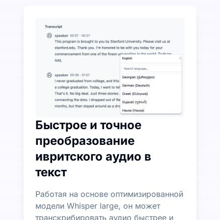
Потратьте немного, чтобы сэкономить много на п
UniScribe предлагает 120 минут бесплатной тран
Дополнительные функции ИИ доступны помимо пр
Автоматически генерируйте резюме, майнд-карты 
Быстрое и точное
преобразование
ивритского аудио в
текст
Работая на основе оптимизированной
модели Whisper large, он может
транскрибировать аудио быстрее и