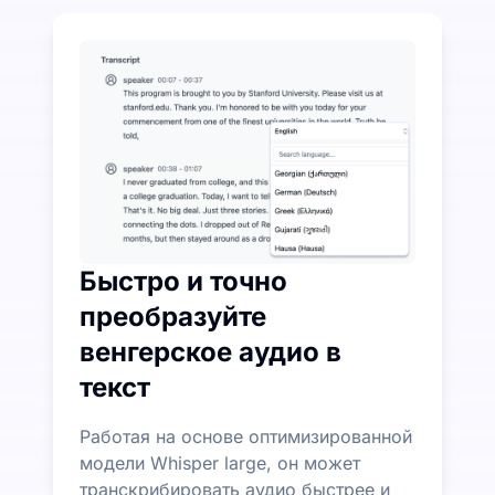
Потратьте немного, чтобы сэкономить много на п
UniScribe предлагает 120 минут бесплатной тран
Дополнительные функции ИИ доступны помимо пр
Автоматически генерируйте резюме, майнд-карты 
Быстро и точно
преобразуйте
венгерское аудио в
текст
Работая на основе оптимизированной
модели Whisper large, он может
транскрибировать аудио быстрее и