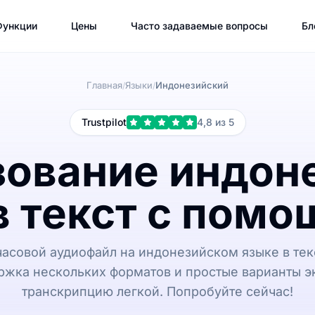
Функции
Цены
Часто задаваемые вопросы
Бл
Главная
Языки
Индонезийский
/
/
Trustpilot
4,8 из 5
ование индон
в текст с пом
часовой аудиофайл на индонезийском языке в текс
ржка нескольких форматов и простые варианты э
транскрипцию легкой. Попробуйте сейчас!