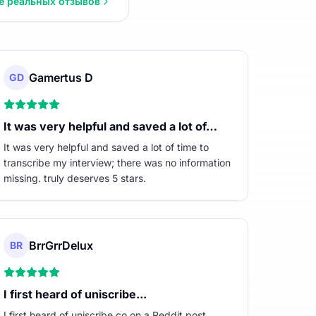
е реальных отзывов
Gamertus D
GD
It was very helpful and saved a lot of…
It was very helpful and saved a lot of time to
transcribe my interview; there was no information
missing. truly deserves 5 stars.
BrrGrrDelux
BR
I first heard of uniscribe...
I first heard of uniscribe.co on a Reddit post