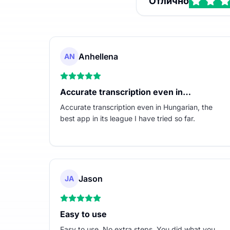
Отлично
Anhellena
AN
Accurate transcription even in…
Accurate transcription even in Hungarian, the
best app in its league I have tried so far.
Jason
JA
Easy to use
Easy to use. No extra steps. You did what you