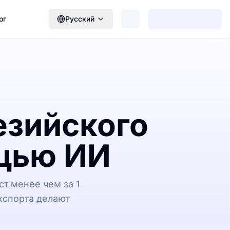
ог
Русский
езийского
ощью ИИ
т менее чем за 1
кспорта делают