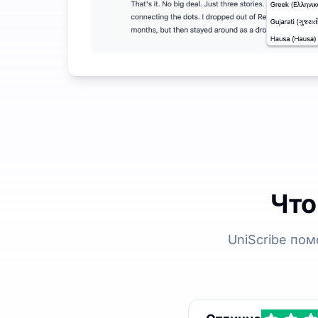
Что
UniScribe по