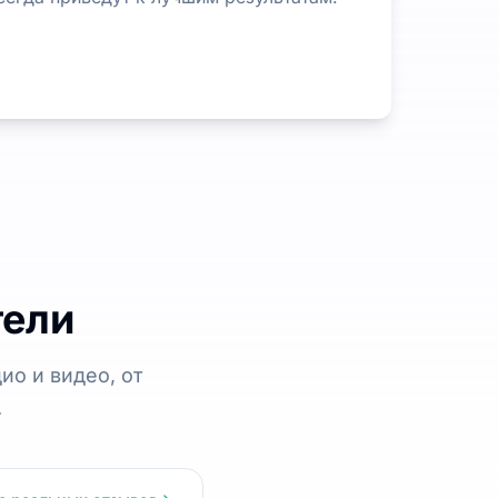
тели
ио и видео, от
.