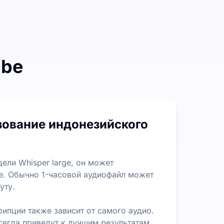
ibe
лов. Нет ограничений по длине или размеру файла, что
зование индонезийского
оможет вам быстро извлекать наиболее важную информац
ели Whisper large, он может
ее. Обычно 1-часовой аудиофайл может
уту.
рипции также зависит от самого аудио.
егда приведут к лучшим результатам.