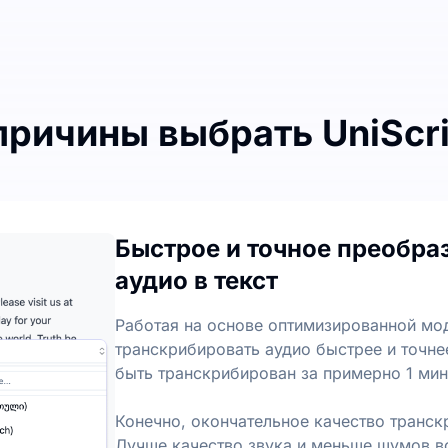
причины выбрать UniScr
 преобразовании аудио в текст
анскрипции каждый месяц, с ежедневным лимитом в 3 фай
Быстрое и точное преобра
реобразования аудио в текст
аудио в текст
ы и ключевые моменты из аудио- и видеофайлов, что п
Работая на основе оптимизированной мод
транскрибировать аудио быстрее и точн
быть транскрибирован за примерно 1 мин
Конечно, окончательное качество транск
Лучше качество звука и меньше шумов вс