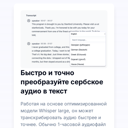
Потратьте немного, чтобы сэкономить много на п
UniScribe предлагает 120 минут бесплатной тран
Дополнительные функции ИИ доступны помимо пр
Автоматически генерируйте резюме, майнд-карты 
Быстро и точно
преобразуйте сербское
аудио в текст
Работая на основе оптимизированной
модели Whisper large, он может
транскрибировать аудио быстрее и
точнее. Обычно 1-часовой аудиофайл