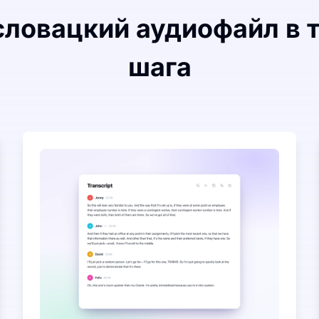
ловацкий аудиофайл в т
шага