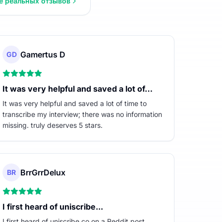
е реальных отзывов
Gamertus D
GD
It was very helpful and saved a lot of…
It was very helpful and saved a lot of time to
transcribe my interview; there was no information
missing. truly deserves 5 stars.
BrrGrrDelux
BR
I first heard of uniscribe...
I first heard of uniscribe.co on a Reddit post