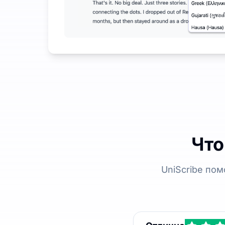
Что
UniScribe по