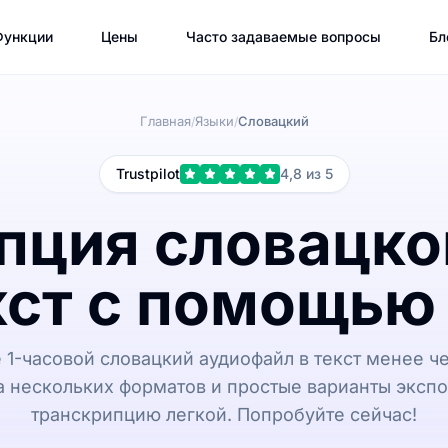
Функции
Цены
Часто задаваемые вопросы
Бл
Главная
Языки
Словацкий
/
/
Trustpilot
4,8 из 5
пция словацког
кст с помощью
1-часовой словацкий аудиофайл в текст менее че
 нескольких форматов и простые варианты экспо
транскрипцию легкой. Попробуйте сейчас!