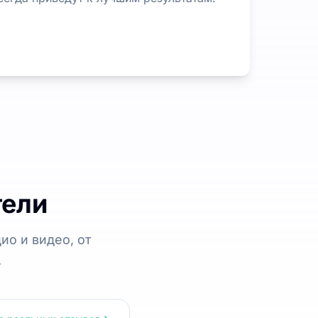
тели
ио и видео, от
.