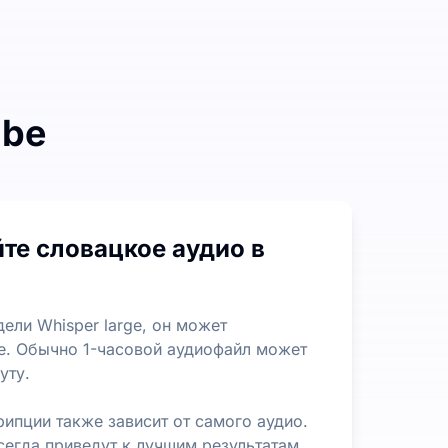
ibe
лов. Нет ограничений по длине или размеру файла, что
те словацкое аудио в
оможет вам быстро извлекать наиболее важную информац
ели Whisper large, он может
ее. Обычно 1-часовой аудиофайл может
уту.
рипции также зависит от самого аудио.
егда приведут к лучшим результатам.