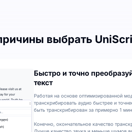
причины выбрать UniScr
 преобразовании аудио в текст
анскрипции каждый месяц, с ежедневным лимитом в 3 фай
Быстро и точно преобразуй
реобразования аудио в текст
текст
ы и ключевые моменты из аудио- и видеофайлов, что п
Работая на основе оптимизированной мод
транскрибировать аудио быстрее и точн
быть транскрибирован за примерно 1 мин
Конечно, окончательное качество транск
Лучше качество звука и меньше шумов вс