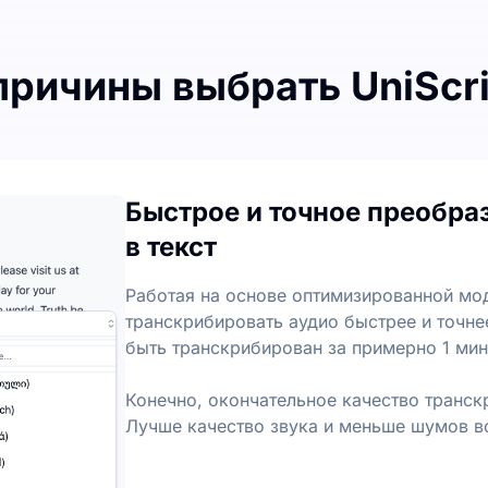
причины выбрать UniScr
 преобразовании аудио в текст
анскрипции каждый месяц, с ежедневным лимитом в 3 фай
Быстрое и точное преобра
реобразования аудио в текст
в текст
ы и ключевые моменты из аудио- и видеофайлов, что п
Работая на основе оптимизированной мод
транскрибировать аудио быстрее и точн
быть транскрибирован за примерно 1 мин
Конечно, окончательное качество транск
Лучше качество звука и меньше шумов вс