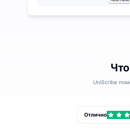
Что
UniScribe по
Отлично