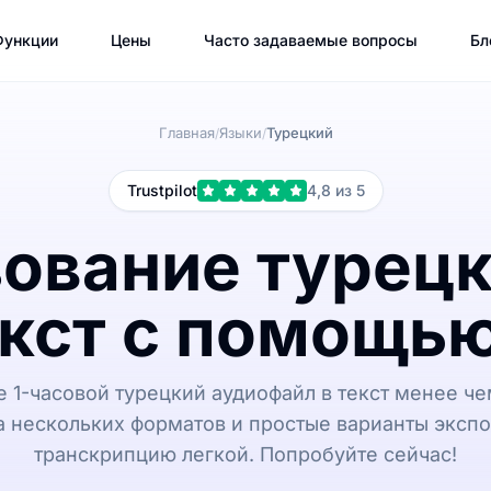
Функции
Цены
Часто задаваемые вопросы
Бл
Главная
Языки
Турецкий
/
/
Trustpilot
4,8 из 5
ование турецк
екст с помощь
 1-часовой турецкий аудиофайл в текст менее чем
 нескольких форматов и простые варианты экспо
транскрипцию легкой. Попробуйте сейчас!