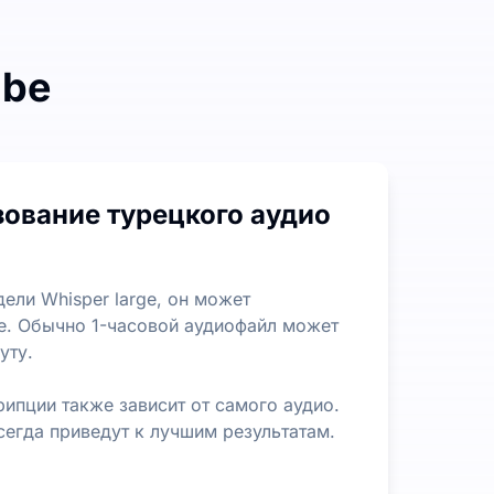
ibe
лов. Нет ограничений по длине или размеру файла, что
зование турецкого аудио
оможет вам быстро извлекать наиболее важную информац
ели Whisper large, он может
ее. Обычно 1-часовой аудиофайл может
уту.
рипции также зависит от самого аудио.
егда приведут к лучшим результатам.