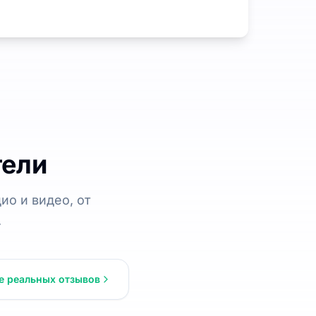
тели
ио и видео, от
.
е реальных отзывов