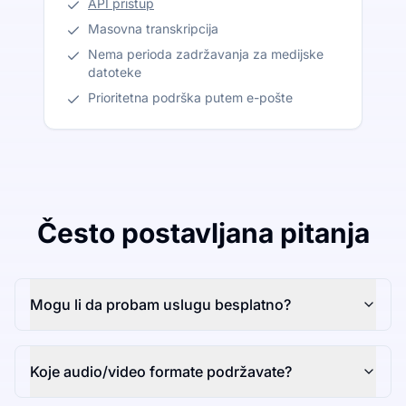
API pristup
Masovna transkripcija
Nema perioda zadržavanja za medijske
datoteke
Prioritetna podrška putem e-pošte
Često postavljana pitanja
Mogu li da probam uslugu besplatno?
Koje audio/video formate podržavate?