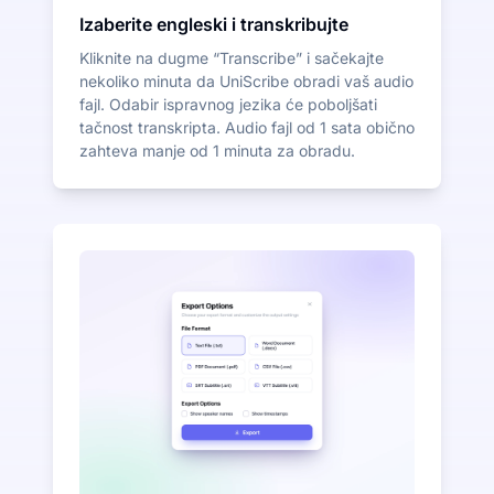
Izaberite engleski i transkribujte
Kliknite na dugme “Transcribe” i sačekajte
nekoliko minuta da UniScribe obradi vaš audio
fajl. Odabir ispravnog jezika će poboljšati
tačnost transkripta. Audio fajl od 1 sata obično
zahteva manje od 1 minuta za obradu.