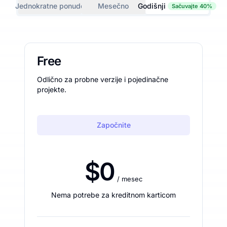
Jednokratne ponude
Mesečno
Godišnji
Sačuvajte 40%
Free
Odlično za probne verzije i pojedinačne
projekte.
Započnite
$0
/ mesec
Nema potrebe za kreditnom karticom