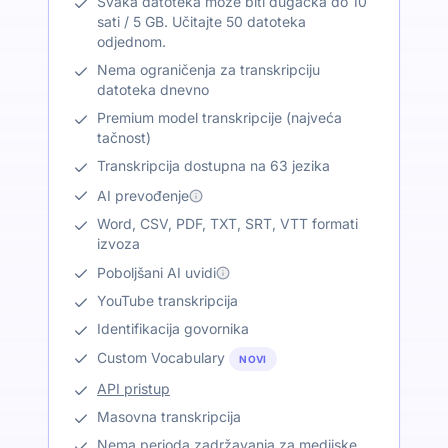
Svaka datoteka može biti dugačka do 10
sati / 5 GB. Učitajte 50 datoteka
odjednom.
Nema ograničenja za transkripciju
datoteka dnevno
Premium model transkripcije (najveća
tačnost)
Transkripcija dostupna na 63 jezika
AI prevođenje
Word, CSV, PDF, TXT, SRT, VTT formati
izvoza
Poboljšani AI uvidi
YouTube transkripcija
Identifikacija govornika
Custom Vocabulary
NOVI
API pristup
Masovna transkripcija
Nema perioda zadržavanja za medijske