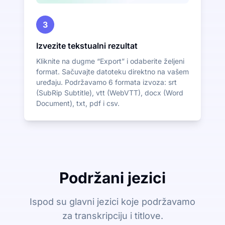
3
Izvezite tekstualni rezultat
Kliknite na dugme “Export” i odaberite željeni
format. Sačuvajte datoteku direktno na vašem
uređaju. Podržavamo 6 formata izvoza: srt
(SubRip Subtitle), vtt (WebVTT), docx (Word
Document), txt, pdf i csv.
Podržani jezici
Ispod su glavni jezici koje podržavamo
za transkripciju i titlove.