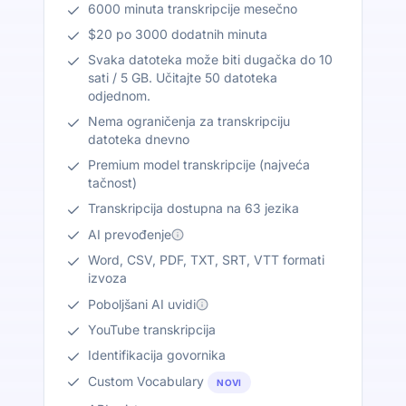
6000 minuta transkripcije mesečno
$20 po 3000 dodatnih minuta
Svaka datoteka može biti dugačka do 10
sati / 5 GB. Učitajte 50 datoteka
odjednom.
Nema ograničenja za transkripciju
datoteka dnevno
Premium model transkripcije (najveća
tačnost)
Transkripcija dostupna na 63 jezika
AI prevođenje
Word, CSV, PDF, TXT, SRT, VTT formati
izvoza
Poboljšani AI uvidi
YouTube transkripcija
Identifikacija govornika
Custom Vocabulary
NOVI