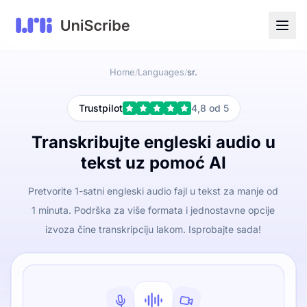
Home
Languages
sr.
/
/
Trustpilot
4,8 od 5
Transkribujte engleski audio u
tekst uz pomoć AI
Pretvorite 1-satni engleski audio fajl u tekst za manje od
1 minuta. Podrška za više formata i jednostavne opcije
izvoza čine transkripciju lakom. Isprobajte sada!