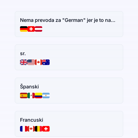
Nema prevoda za "German" jer je to naziv jezika. Ako imate dodatni tekst za prevođenje, slobodno ga podelite.
sr.
Španski
Francuski