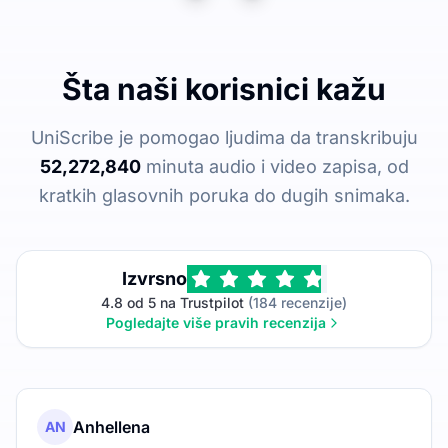
Šta naši korisnici kažu
UniScribe je pomogao ljudima da transkribuju
52,272,840
minuta audio i video zapisa, od
kratkih glasovnih poruka do dugih snimaka.
Izvrsno
4.8 od 5 na Trustpilot
(184 recenzije)
Pogledajte više pravih recenzija
Anhellena
AN