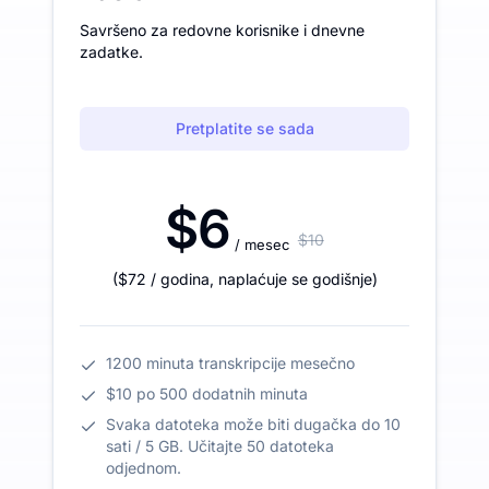
Savršeno za redovne korisnike i dnevne
zadatke.
Pretplatite se sada
$6
$10
/ mesec
(
$72
/ godina
,
naplaćuje se godišnje
)
1200 minuta transkripcije mesečno
$10 po 500 dodatnih minuta
Svaka datoteka može biti dugačka do 10
sati / 5 GB. Učitajte 50 datoteka
odjednom.