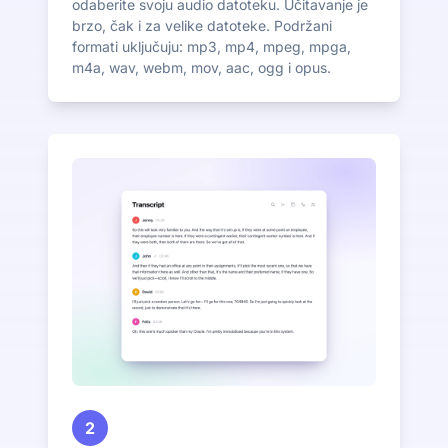
odaberite svoju audio datoteku. Učitavanje je
brzo, čak i za velike datoteke. Podržani
formati uključuju: mp3, mp4, mpeg, mpga,
m4a, wav, webm, mov, aac, ogg i opus.
2