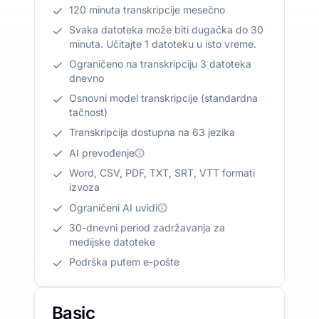
120 minuta transkripcije mesečno
Svaka datoteka može biti dugačka do 30
minuta. Učitajte 1 datoteku u isto vreme.
Ograničeno na transkripciju 3 datoteka
dnevno
Osnovni model transkripcije (standardna
tačnost)
Transkripcija dostupna na 63 jezika
AI prevođenje
Word, CSV, PDF, TXT, SRT, VTT formati
izvoza
Ograničeni AI uvidi
30-dnevni period zadržavanja za
medijske datoteke
Podrška putem e-pošte
Basic