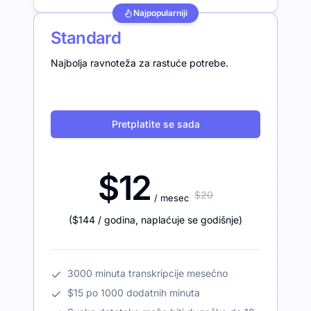
Najpopularniji
Standard
Najbolja ravnoteža za rastuće potrebe.
Pretplatite se sada
$12
$20
/ mesec
(
$144
/ godina
,
naplaćuje se godišnje
)
3000 minuta transkripcije mesečno
$15 po 1000 dodatnih minuta