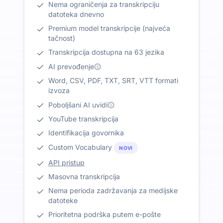
Nema ograničenja za transkripciju
datoteka dnevno
Premium model transkripcije (najveća
tačnost)
Transkripcija dostupna na 63 jezika
AI prevođenje
Word, CSV, PDF, TXT, SRT, VTT formati
izvoza
Poboljšani AI uvidi
YouTube transkripcija
Identifikacija govornika
Custom Vocabulary
NOVI
API pristup
Masovna transkripcija
Nema perioda zadržavanja za medijske
datoteke
Prioritetna podrška putem e-pošte