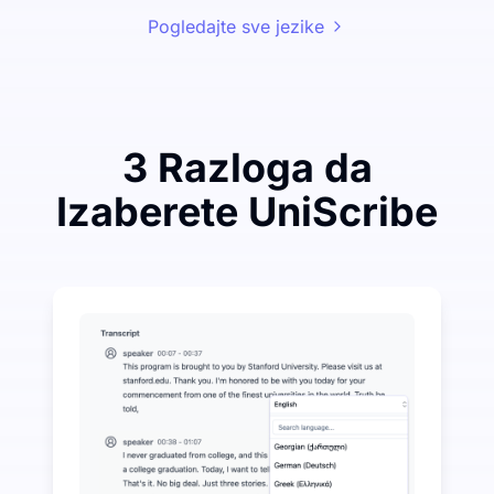
Pogledajte sve jezike
3 Razloga da
Izaberete UniScribe
Potrošite malo da uštedite mnogo na Audio-to-Text
UniScribe nudi 120 minuta besplatne transkripcije s
Više AI funkcija dostupno osim pretvaranja zvuka u t
Automatski generišite sažetke, mentalne mape i ključ