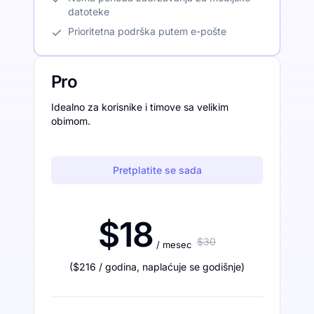
datoteke
Prioritetna podrška putem e-pošte
Pro
Idealno za korisnike i timove sa velikim
obimom.
Pretplatite se sada
$18
$30
/ mesec
(
$216
/ godina
,
naplaćuje se godišnje
)