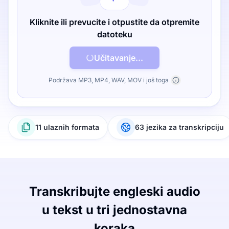
Kliknite ili prevucite i otpustite da otpremite
datoteku
Učitavanje...
Podržava MP3, MP4, WAV, MOV i još toga
11 ulaznih formata
63 jezika za transkripciju
Transkribujte engleski audio
u tekst u tri jednostavna
koraka