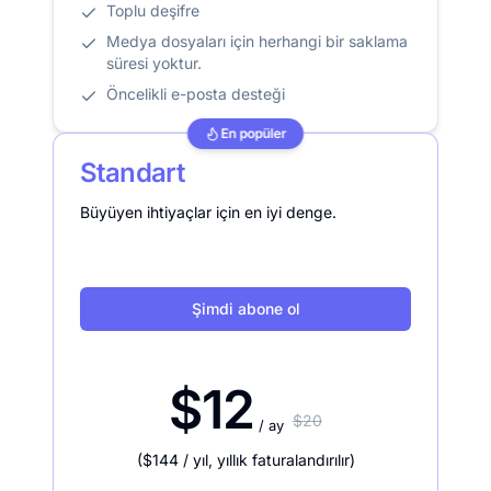
Toplu deşifre
Medya dosyaları için herhangi bir saklama
süresi yoktur.
Öncelikli e-posta desteği
En popüler
Standart
Büyüyen ihtiyaçlar için en iyi denge.
Şimdi abone ol
$12
$20
/ ay
(
$144
/ yıl
,
yıllık faturalandırılır
)