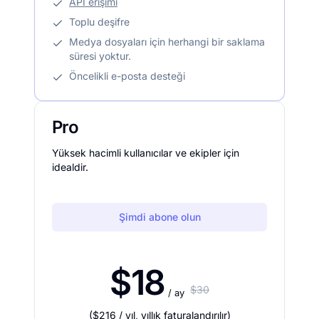
API erişimi
Toplu deşifre
Medya dosyaları için herhangi bir saklama
süresi yoktur.
Öncelikli e-posta desteği
Pro
Yüksek hacimli kullanıcılar ve ekipler için
idealdir.
Şimdi abone olun
$18
$30
/ ay
(
$216
/ yıl
,
yıllık faturalandırılır
)