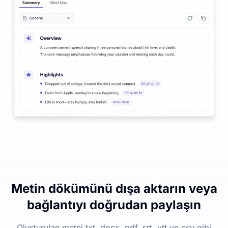
Metin dökümünü dışa aktarın veya
bağlantıyı doğrudan paylaşın
Oluşturulan metni txt, docx, pdf, srt, vtt ve csv gibi