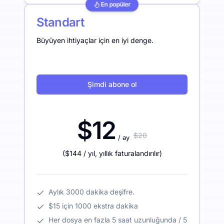
En popüler
Standart
Büyüyen ihtiyaçlar için en iyi denge.
Şimdi abone ol
$12
$20
/ ay
(
$144
/ yıl
,
yıllık faturalandırılır
)
Aylık 3000 dakika deşifre.
$15 için 1000 ekstra dakika
Her dosya en fazla 5 saat uzunluğunda / 5