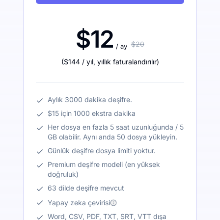
$12
$20
/ ay
(
$144
/ yıl
,
yıllık faturalandırılır
)
Aylık 3000 dakika deşifre.
$15 için 1000 ekstra dakika
Her dosya en fazla 5 saat uzunluğunda / 5
GB olabilir. Aynı anda 50 dosya yükleyin.
Günlük deşifre dosya limiti yoktur.
Premium deşifre modeli (en yüksek
doğruluk)
63 dilde deşifre mevcut
Yapay zeka çevirisi
Word, CSV, PDF, TXT, SRT, VTT dışa