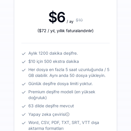
$6
$10
/ ay
(
$72
/ yıl
,
yıllık faturalandırılır
)
Aylık 1200 dakika deşifre.
$10 için 500 ekstra dakika
Her dosya en fazla 5 saat uzunluğunda / 5
GB olabilir. Aynı anda 50 dosya yükleyin.
Günlük deşifre dosya limiti yoktur.
Premium deşifre modeli (en yüksek
doğruluk)
63 dilde deşifre mevcut
Yapay zeka çevirisi
Word, CSV, PDF, TXT, SRT, VTT dışa
aktarma formatları