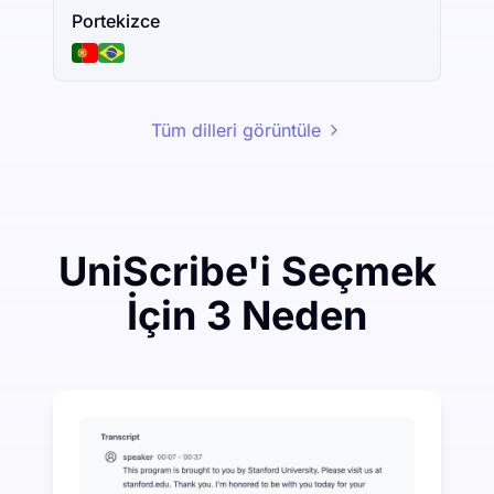
Portekizce
Tüm dilleri görüntüle
UniScribe'i Seçmek
İçin 3 Neden
Sesten metne dönüştürmede az harcayın, çok tasarru
UniScribe, her ay 120 dakika ücretsiz deşifre sunmakt
Sesten metne dönüştürmenin ötesinde daha fazla yap
Ses ve video dosyalarından otomatik olarak özetler, zih