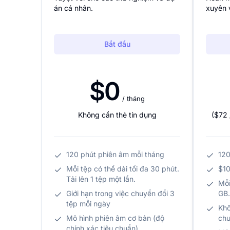
án cá nhân.
xuyên 
Bắt đầu
$0
/ tháng
Không cần thẻ tín dụng
(
$72
120 phút phiên âm mỗi tháng
120
Mỗi tệp có thể dài tối đa 30 phút.
$10
Tải lên 1 tệp một lần.
Mỗi
Giới hạn trong việc chuyển đổi 3
GB.
tệp mỗi ngày
Khô
Mô hình phiên âm cơ bản (độ
chu
chính xác tiêu chuẩn)