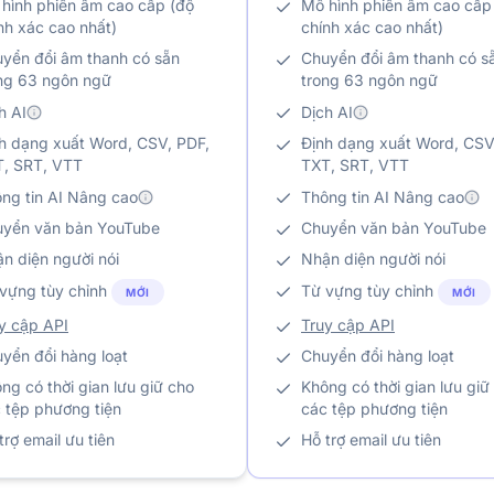
hình phiên âm cao cấp (độ
Mô hình phiên âm cao cấp
nh xác cao nhất)
chính xác cao nhất)
yển đổi âm thanh có sẵn
Chuyển đổi âm thanh có s
ng 63 ngôn ngữ
trong 63 ngôn ngữ
h AI
Dịch AI
h dạng xuất Word, CSV, PDF,
Định dạng xuất Word, CSV
, SRT, VTT
TXT, SRT, VTT
ng tin AI Nâng cao
Thông tin AI Nâng cao
yển văn bản YouTube
Chuyển văn bản YouTube
n diện người nói
Nhận diện người nói
vựng tùy chỉnh
Từ vựng tùy chỉnh
MỚI
MỚI
y cập API
Truy cập API
yển đổi hàng loạt
Chuyển đổi hàng loạt
ng có thời gian lưu giữ cho
Không có thời gian lưu giữ
 tệp phương tiện
các tệp phương tiện
trợ email ưu tiên
Hỗ trợ email ưu tiên