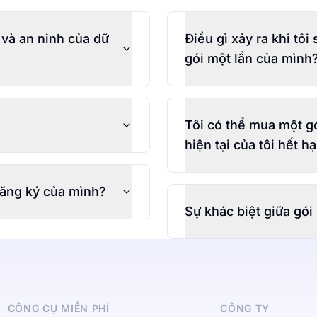
 và an ninh của dữ
Điều gì xảy ra khi tôi
gói một lần của mình
Tôi có thể mua một gó
hiện tại của tôi hết 
 đăng ký của mình?
Sự khác biệt giữa gói 
CÔNG CỤ MIỄN PHÍ
CÔNG TY