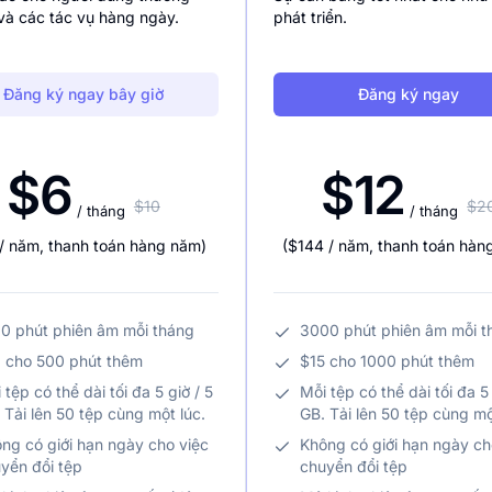
và các tác vụ hàng ngày.
phát triển.
Đăng ký ngay bây giờ
Đăng ký ngay
$6
$12
$10
$2
/ tháng
/ tháng
/ năm
,
thanh toán hàng năm
)
(
$144
/ năm
,
thanh toán hàn
0 phút phiên âm mỗi tháng
3000 phút phiên âm mỗi t
 cho 500 phút thêm
$15 cho 1000 phút thêm
 tệp có thể dài tối đa 5 giờ / 5
Mỗi tệp có thể dài tối đa 5 
 Tải lên 50 tệp cùng một lúc.
GB. Tải lên 50 tệp cùng mộ
ng có giới hạn ngày cho việc
Không có giới hạn ngày ch
yển đổi tệp
chuyển đổi tệp