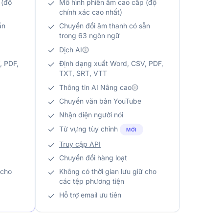
 (độ
Mô hình phiên âm cao cấp (độ
chính xác cao nhất)
ẵn
Chuyển đổi âm thanh có sẵn
trong 63 ngôn ngữ
Dịch AI
, PDF,
Định dạng xuất Word, CSV, PDF,
TXT, SRT, VTT
Thông tin AI Nâng cao
Chuyển văn bản YouTube
Nhận diện người nói
Từ vựng tùy chỉnh
MỚI
Truy cập API
Chuyển đổi hàng loạt
 cho
Không có thời gian lưu giữ cho
các tệp phương tiện
Hỗ trợ email ưu tiên