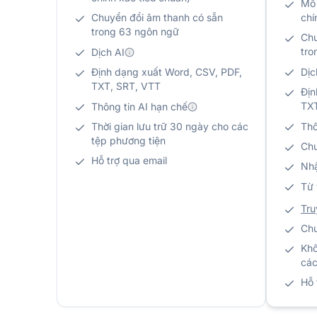
Mô 
Chuyển đổi âm thanh có sẵn
chí
trong 63 ngôn ngữ
Chu
tro
Dịch AI
Định dạng xuất Word, CSV, PDF,
Dịc
TXT, SRT, VTT
Địn
TXT
Thông tin AI hạn chế
Thời gian lưu trữ 30 ngày cho các
Thô
tệp phương tiện
Chu
Hỗ trợ qua email
Nhậ
Từ 
Tru
Chu
Khô
các
Hỗ 