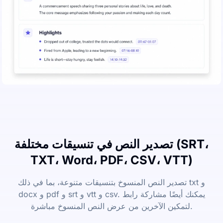
تصدير النص في تنسيقات مختلفة (SRT،
TXT، Word، PDF، CSV، VTT)
تصدير النص المنسوخ بتنسيقات متنوعة، بما في ذلك txt و
docx و pdf و srt و vtt و csv. يمكنك أيضًا مشاركة رابط
لتمكين الآخرين من عرض النص المنسوخ مباشرة.