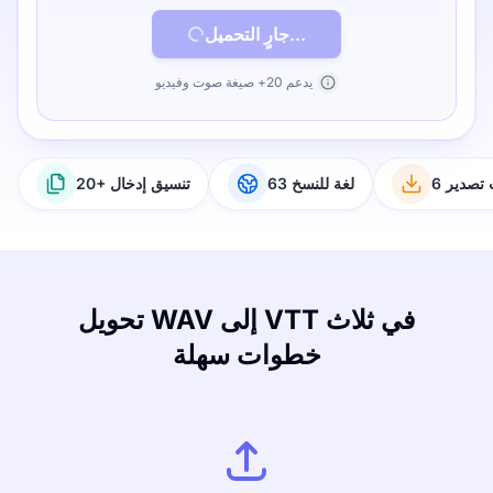
جارٍ التحميل...
يدعم 20+ صيغة صوت وفيديو
ت تصدير
63 لغة للنسخ
20+ تنسيق إدخال
تحويل WAV إلى VTT في ثلاث
خطوات سهلة