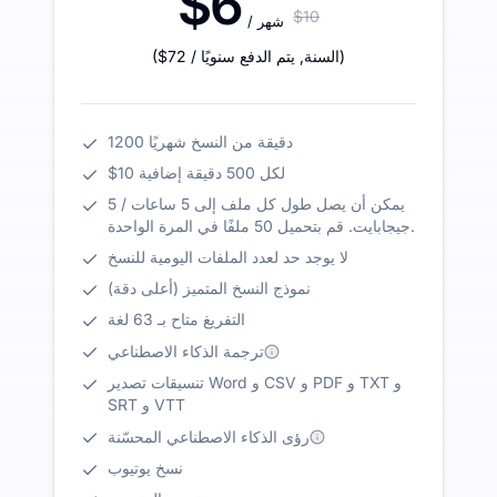
$6
$10
/ شهر
)
/ السنة
,
يتم الدفع سنويًا
$72
(
1200 دقيقة من النسخ شهريًا
$10 لكل 500 دقيقة إضافية
يمكن أن يصل طول كل ملف إلى 5 ساعات / 5
جيجابايت. قم بتحميل 50 ملفًا في المرة الواحدة.
لا يوجد حد لعدد الملفات اليومية للنسخ
نموذج النسخ المتميز (أعلى دقة)
التفريغ متاح بـ 63 لغة
ترجمة الذكاء الاصطناعي
تنسيقات تصدير Word و CSV و PDF و TXT و
SRT و VTT
رؤى الذكاء الاصطناعي المحسّنة
نسخ يوتيوب