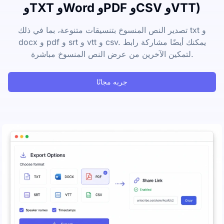
وTXT وWord وPDF وCSV وVTT)
تصدير النص المنسوخ بتنسيقات متنوعة، بما في ذلك txt و
docx و pdf و srt و vtt و csv. يمكنك أيضًا مشاركة رابط
لتمكين الآخرين من عرض النص المنسوخ مباشرة.
جربه مجانًا