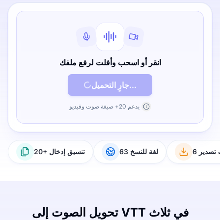
انقر أو اسحب وأفلت لرفع ملفك
جارٍ التحميل...
يدعم 20+ صيغة صوت وفيديو
ت تصدير
63 لغة للنسخ
20+ تنسيق إدخال
تحويل الصوت إلى VTT في ثلاث