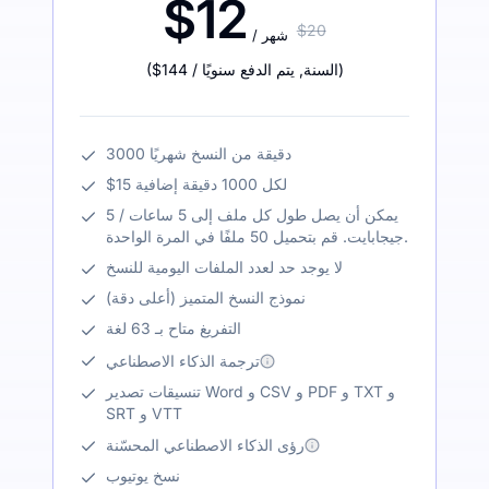
$12
$20
/ شهر
)
/ السنة
,
يتم الدفع سنويًا
$144
(
3000 دقيقة من النسخ شهريًا
$15 لكل 1000 دقيقة إضافية
يمكن أن يصل طول كل ملف إلى 5 ساعات / 5
جيجابايت. قم بتحميل 50 ملفًا في المرة الواحدة.
لا يوجد حد لعدد الملفات اليومية للنسخ
نموذج النسخ المتميز (أعلى دقة)
التفريغ متاح بـ 63 لغة
ترجمة الذكاء الاصطناعي
تنسيقات تصدير Word و CSV و PDF و TXT و
SRT و VTT
رؤى الذكاء الاصطناعي المحسّنة
نسخ يوتيوب