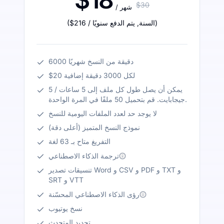
$30
/ شهر
)
/ السنة
,
يتم الدفع سنويًا
$216
(
6000 دقيقة من النسخ شهريًا
$20 لكل 3000 دقيقة إضافية
يمكن أن يصل طول كل ملف إلى 5 ساعات / 5
جيجابايت. قم بتحميل 50 ملفًا في المرة الواحدة.
لا يوجد حد لعدد الملفات اليومية للنسخ
نموذج النسخ المتميز (أعلى دقة)
التفريغ متاح بـ 63 لغة
ترجمة الذكاء الاصطناعي
تنسيقات تصدير Word و CSV و PDF و TXT و
SRT و VTT
رؤى الذكاء الاصطناعي المحسّنة
نسخ يوتيوب
تحديد المتحدث