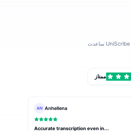
ممتاز
Anhellena
AN
Accurate transcription even in…