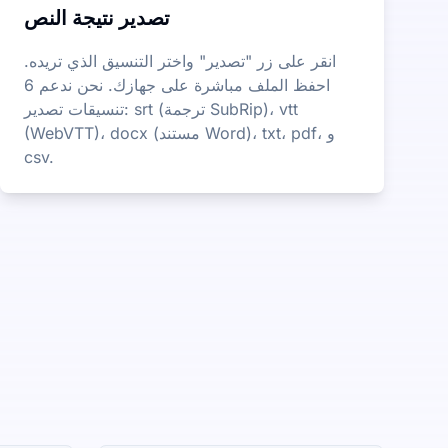
تصدير نتيجة النص
انقر على زر "تصدير" واختر التنسيق الذي تريده.
احفظ الملف مباشرة على جهازك. نحن ندعم 6
تنسيقات تصدير: srt (ترجمة SubRip)، vtt
(WebVTT)، docx (مستند Word)، txt، pdf، و
csv.