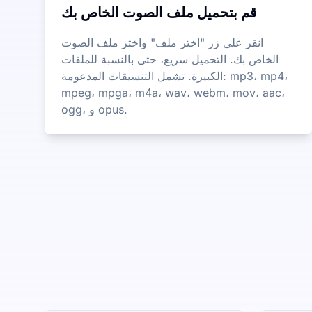
قم بتحميل ملف الصوت الخاص بك
انقر على زر "اختر ملف" واختر ملف الصوت
الخاص بك. التحميل سريع، حتى بالنسبة للملفات
الكبيرة. تشمل التنسيقات المدعومة: mp3، mp4،
mpeg، mpga، m4a، wav، webm، mov، aac،
ogg، و opus.