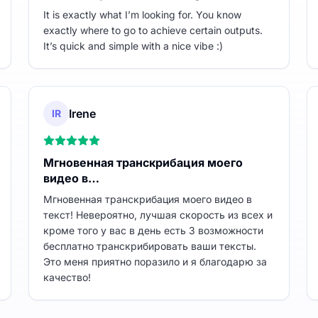
It is exactly what I’m looking for. You know
exactly where to go to achieve certain outputs.
It’s quick and simple with a nice vibe :)
Irene
IR
Мгновенная транскрибация моего
видео в…
Мгновенная транскрибация моего видео в
текст! Невероятно, лучшая скорость из всех и
кроме того у вас в день есть 3 возможности
бесплатно транскрибировать ваши тексты.
Это меня приятно поразило и я благодарю за
качество!