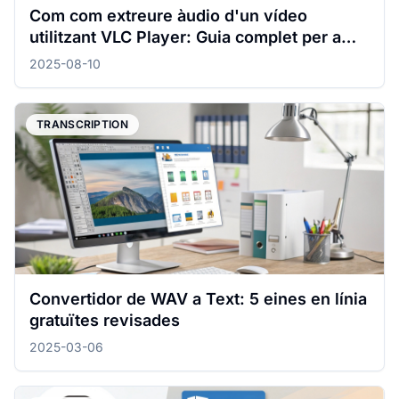
Com com extreure àudio d'un vídeo
utilitzant VLC Player: Guia complet per a
Mac i Windows
2025-08-10
TRANSCRIPTION
Convertidor de WAV a Text: 5 eines en línia
gratuïtes revisades
2025-03-06