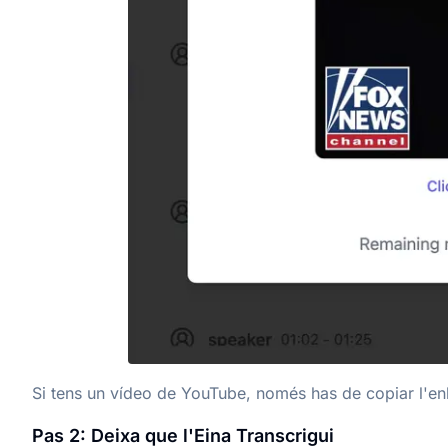
Si tens un vídeo de YouTube, només has de copiar l'en
Pas 2: Deixa que l'Eina Transcrigui