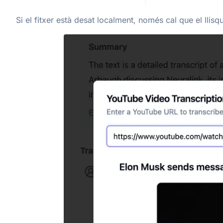
Si el fitxer està desat localment, només cal que el llisq