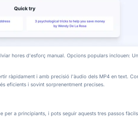
lviar hores d'esforç manual. Opcions populars inclouen: Uni
onvertir ràpidament i amb precisió l'àudio dels MP4 en text. 
s eficients i sovint sorprenentment precises.
er a principiants, i pots seguir aquests tres passos fàcils