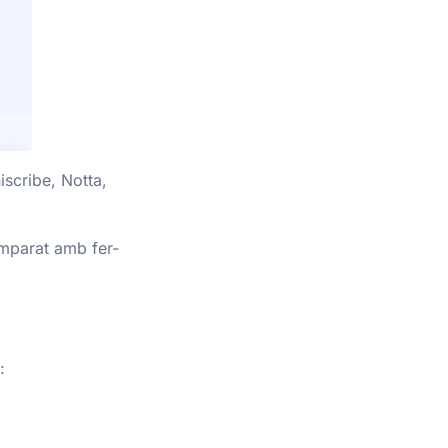
scribe, Notta,
Comparat amb fer-
: