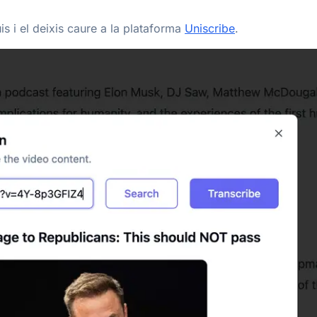
uis i el deixis caure a la plataforma
Uniscribe
.