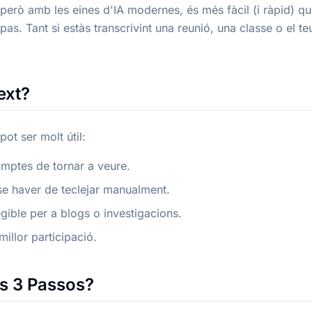
 però amb les eines d'IA modernes, és més fàcil (i ràpid) q
s. Tant si estàs transcrivint una reunió, una classe o el te
ext?
ot ser molt útil:
comptes de tornar a veure.
se haver de teclejar manualment.
egible per a blogs o investigacions.
millor participació.
s 3 Passos?