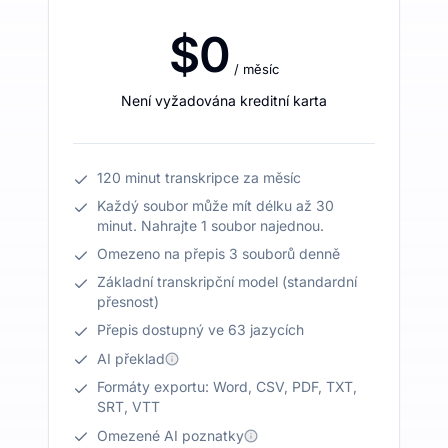
$0
/ měsíc
Není vyžadována kreditní karta
120 minut transkripce za měsíc
Každý soubor může mít délku až 30
minut. Nahrajte 1 soubor najednou.
Omezeno na přepis 3 souborů denně
Základní transkripční model (standardní
přesnost)
Přepis dostupný ve 63 jazycích
AI překlad
Formáty exportu: Word, CSV, PDF, TXT,
SRT, VTT
Omezené AI poznatky