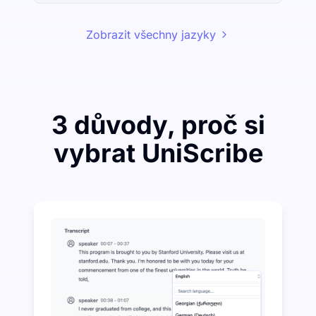
Zobrazit všechny jazyky
3 důvody, proč si
vybrat UniScribe
Utraťte málo, abyste ušetřili hodně na převodu zvuku
UniScribe nabízí 120 minut bezplatné transkripce k
Další funkce AI dostupné nad rámec převodu zvuku n
Automaticky generujte shrnutí, myšlenkové mapy a kl