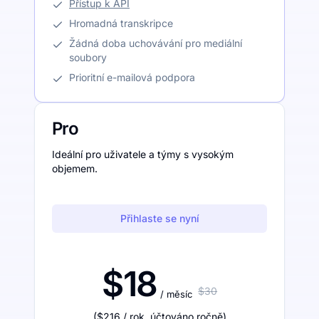
Přístup k API
Hromadná transkripce
Žádná doba uchovávání pro mediální
soubory
Prioritní e-mailová podpora
Pro
Ideální pro uživatele a týmy s vysokým
objemem.
Přihlaste se nyní
$18
$30
/ měsíc
(
$216
/ rok
,
účtováno ročně
)