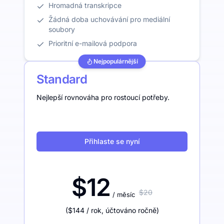
Hromadná transkripce
Žádná doba uchovávání pro mediální
soubory
Prioritní e-mailová podpora
Nejpopulárnější
Standard
Nejlepší rovnováha pro rostoucí potřeby.
Přihlaste se nyní
$12
$20
/ měsíc
(
$144
/ rok
,
účtováno ročně
)