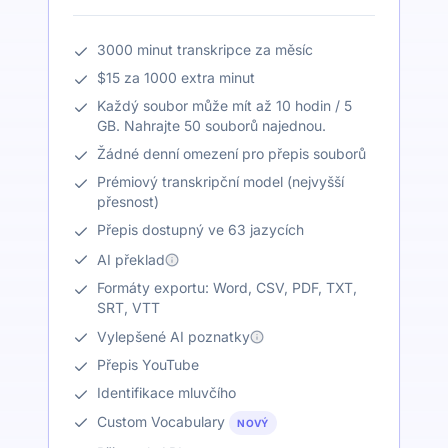
3000 minut transkripce za měsíc
$15 za 1000 extra minut
Každý soubor může mít až 10 hodin / 5
GB. Nahrajte 50 souborů najednou.
Žádné denní omezení pro přepis souborů
Prémiový transkripční model (nejvyšší
přesnost)
Přepis dostupný ve 63 jazycích
AI překlad
Formáty exportu: Word, CSV, PDF, TXT,
SRT, VTT
Vylepšené AI poznatky
Přepis YouTube
Identifikace mluvčího
Custom Vocabulary
NOVÝ