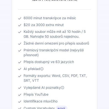
6000 minut transkripce za měsíc
$20 za 3000 extra minut
Každý soubor může mít až 10 hodin / 5
GB. Nahrajte 50 souborů najednou.
Žádné denní omezení pro přepis souborů
Prémiový transkripční model (nejvyšší
přesnost)
Přepis dostupný ve 63 jazycích
AI překlad
Formáty exportu: Word, CSV, PDF, TXT,
SRT, VTT
Vylepšené AI poznatky
Přepis YouTube
Identifikace mluvčího
Custom Vocabulary
NOVÝ