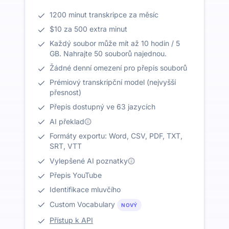
1200 minut transkripce za měsíc
$10 za 500 extra minut
Každý soubor může mít až 10 hodin / 5
GB. Nahrajte 50 souborů najednou.
Žádné denní omezení pro přepis souborů
Prémiový transkripční model (nejvyšší
přesnost)
Přepis dostupný ve 63 jazycích
AI překlad
Formáty exportu: Word, CSV, PDF, TXT,
SRT, VTT
Vylepšené AI poznatky
Přepis YouTube
Identifikace mluvčího
Custom Vocabulary
NOVÝ
Přístup k API