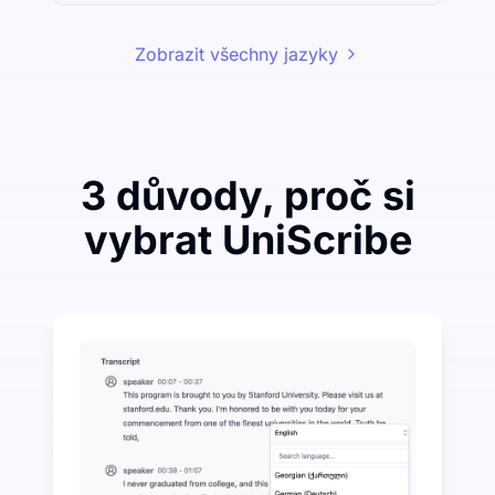
Zobrazit všechny jazyky
3 důvody, proč si
vybrat UniScribe
Utraťte málo, abyste ušetřili hodně na převodu zvuku
UniScribe nabízí 120 minut bezplatné transkripce k
Další funkce AI dostupné nad rámec převodu zvuku n
Automaticky generujte shrnutí, myšlenkové mapy a kl