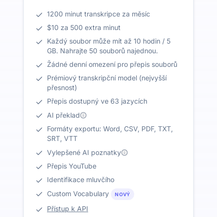
1200 minut transkripce za měsíc
$10 za 500 extra minut
Každý soubor může mít až 10 hodin / 5
GB. Nahrajte 50 souborů najednou.
Žádné denní omezení pro přepis souborů
Prémiový transkripční model (nejvyšší
přesnost)
Přepis dostupný ve 63 jazycích
AI překlad
Formáty exportu: Word, CSV, PDF, TXT,
SRT, VTT
Vylepšené AI poznatky
Přepis YouTube
Identifikace mluvčího
Custom Vocabulary
NOVÝ
Přístup k API