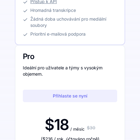
Přístup k API
Hromadná transkripce
Žádná doba uchovávání pro mediální
soubory
Prioritní e-mailová podpora
Pro
Ideální pro uživatele a týmy s vysokým
objemem.
Přihlaste se nyní
$18
$30
/ měsíc
(
$216
/ rok
,
účtováno ročně
)