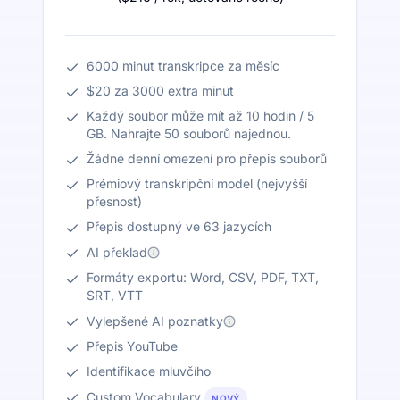
6000 minut transkripce za měsíc
$20 za 3000 extra minut
Každý soubor může mít až 10 hodin / 5
GB. Nahrajte 50 souborů najednou.
Žádné denní omezení pro přepis souborů
Prémiový transkripční model (nejvyšší
přesnost)
Přepis dostupný ve 63 jazycích
AI překlad
Formáty exportu: Word, CSV, PDF, TXT,
SRT, VTT
Vylepšené AI poznatky
Přepis YouTube
Identifikace mluvčího
Custom Vocabulary
NOVÝ