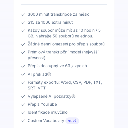
3000 minut transkripce za měsíc
$15 za 1000 extra minut
Každý soubor může mít až 10 hodin / 5
GB. Nahrajte 50 souborů najednou.
Žádné denní omezení pro přepis souborů
Prémiový transkripční model (nejvyšší
přesnost)
Přepis dostupný ve 63 jazycích
AI překlad
Formáty exportu: Word, CSV, PDF, TXT,
SRT, VTT
Vylepšené AI poznatky
Přepis YouTube
Identifikace mluvčího
Custom Vocabulary
NOVÝ