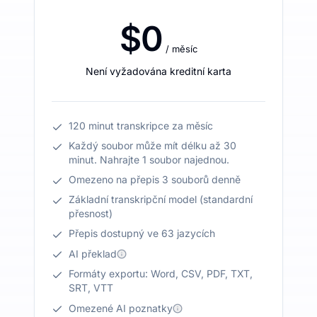
$0
/ měsíc
Není vyžadována kreditní karta
120 minut transkripce za měsíc
Každý soubor může mít délku až 30
minut. Nahrajte 1 soubor najednou.
Omezeno na přepis 3 souborů denně
Základní transkripční model (standardní
přesnost)
Přepis dostupný ve 63 jazycích
AI překlad
Formáty exportu: Word, CSV, PDF, TXT,
SRT, VTT
Omezené AI poznatky