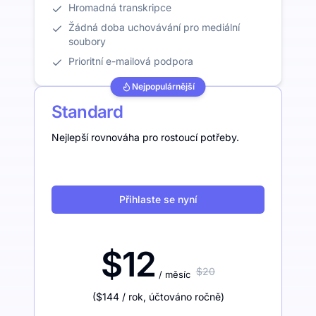
Hromadná transkripce
Žádná doba uchovávání pro mediální
soubory
Prioritní e-mailová podpora
Nejpopulárnější
Standard
Nejlepší rovnováha pro rostoucí potřeby.
Přihlaste se nyní
$12
$20
/ měsíc
(
$144
/ rok
,
účtováno ročně
)