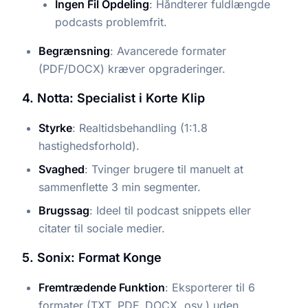
Ingen Fil Opdeling
: Håndterer fuldlængde
podcasts problemfrit.
Begrænsning
: Avancerede formater
(PDF/DOCX) kræver opgraderinger.
4. Notta: Specialist i Korte Klip
Styrke
: Realtidsbehandling (1:1.8
hastighedsforhold).
Svaghed
: Tvinger brugere til manuelt at
sammenflette 3 min segmenter.
Brugssag
: Ideel til podcast snippets eller
citater til sociale medier.
5. Sonix: Format Konge
Fremtrædende Funktion
: Eksporterer til 6
formater (TXT, PDF, DOCX, osv.) uden