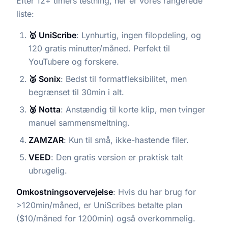
Efter 12+ timers testning, her er vores rangerede
liste:
🥇 UniScribe
: Lynhurtig, ingen filopdeling, og
120 gratis minutter/måned. Perfekt til
YouTubere og forskere.
🥈 Sonix
: Bedst til formatfleksibilitet, men
begrænset til 30min i alt.
🥉 Notta
: Anstændig til korte klip, men tvinger
manuel sammensmeltning.
ZAMZAR
: Kun til små, ikke-hastende filer.
VEED
: Den gratis version er praktisk talt
ubrugelig.
Omkostningsovervejelse
: Hvis du har brug for
>120min/måned, er UniScribes betalte plan
($10/måned for 1200min) også overkommelig.