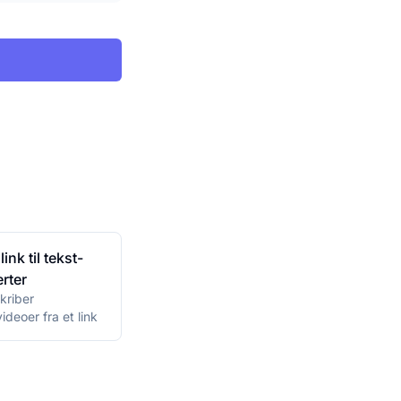
ink til tekst-
rter
kriber
ideoer fra et link