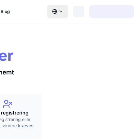
Blog
er
 nemt
 registrering
gistrering eller
il servere kræves