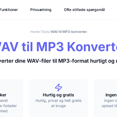
Funktioner
Prissætning
Ofte stillede spørgsmål
Home
Tools
WAV til MP3-konverter
/
/
AV til MP3 Konvert
erter dine WAV-filer til MP3-format hurtigt og
ker
Hurtig og gratis
Ingen
seret
Hurtig, privat og helt gratis
Ingen re
er forlader
at bruge
upload t
enhed