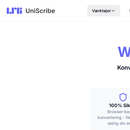
Værktøjer
W
Konv
100% Sik
Browser-ba
konvertering - fil
aldrig din 