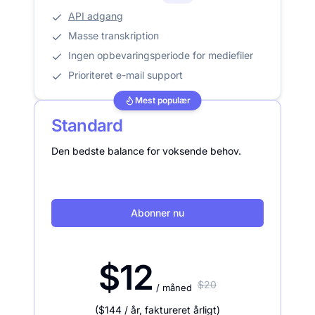
API adgang
Masse transkription
Ingen opbevaringsperiode for mediefiler
Prioriteret e-mail support
Mest populær
Standard
Den bedste balance for voksende behov.
Abonner nu
$12
$20
/ måned
(
$144
/ år
,
faktureret årligt
)