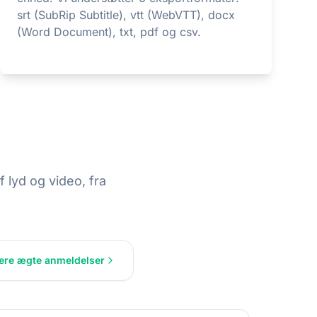
srt (SubRip Subtitle), vtt (WebVTT), docx
(Word Document), txt, pdf og csv.
 lyd og video, fra
lere ægte anmeldelser