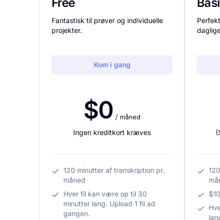
Free
Bas
Fantastisk til prøver og individuelle
Perfek
projekter.
daglig
Kom i gang
$0
/ måned
Ingen kreditkort kræves
(
120 minutter af transkription pr.
120
måned
må
Hver fil kan være op til 30
$10
minutter lang. Upload 1 fil ad
Hve
gangen.
lan