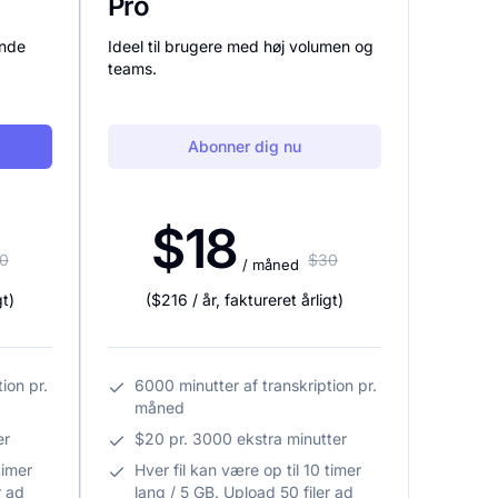
Pro
ende
Ideel til brugere med høj volumen og
teams.
Abonner dig nu
$18
0
$30
/ måned
gt
)
(
$216
/ år
,
faktureret årligt
)
ion pr.
6000 minutter af transkription pr.
måned
er
$20 pr. 3000 ekstra minutter
timer
Hver fil kan være op til 10 timer
r ad
lang / 5 GB. Upload 50 filer ad