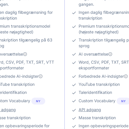
ngen.
gangen.
en daglig filbegrænsning for
Ingen daglig filbegrænsnin
nskription
transkription
mium transskriptionsmodel
Premium transskriptionsm
jeste nøjagtighed)
(højeste nøjagtighed)
nskription tilgængelig på 63
Transkription tilgængelig 
og
sprog
oversættelse
AI oversættelse
d, CSV, PDF, TXT, SRT, VTT
Word, CSV, PDF, TXT, SRT
portformater
eksportformater
bedrede AI-indsigter
Forbedrede AI-indsigter
Tube transkription
YouTube transkription
eridentifikation
Taleridentifikation
tom Vocabulary
Custom Vocabulary
NY
NY
I adgang
API adgang
se transkription
Masse transkription
en opbevaringsperiode for
Ingen opbevaringsperiode 