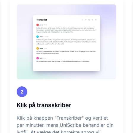
2
Klik på transskriber
Klik på knappen "Transkriber" og vent et
par minutter, mens UniScribe behandler din
lydfil. At vælge det korrekte sprog vil