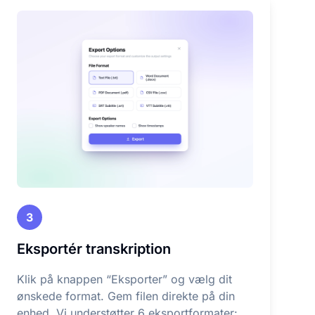
3
Eksportér transkription
Klik på knappen “Eksporter” og vælg dit
ønskede format. Gem filen direkte på din
enhed. Vi understøtter 6 eksportformater: