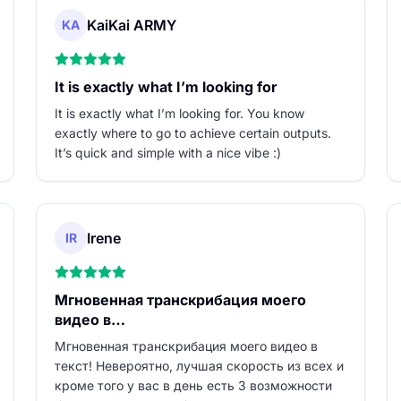
KaiKai ARMY
KA
It is exactly what I’m looking for
It is exactly what I’m looking for. You know
exactly where to go to achieve certain outputs.
It’s quick and simple with a nice vibe :)
Irene
IR
Мгновенная транскрибация моего
видео в…
Мгновенная транскрибация моего видео в
текст! Невероятно, лучшая скорость из всех и
кроме того у вас в день есть 3 возможности