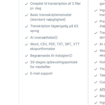
Omejdet til transkription af 3 filer
ga
pr. dag
Ing
Basic transskriptionsmodel
tra
(standard nøjagtighed)
Pre
Transkription tilgængelig på 63
(hø
sprog
Tra
spr
AI oversættelse
Word, CSV, PDF, TXT, SRT, VTT
AI 
eksportformater
Wor
eks
Begrænsede AI-indsigter
30-dages opbevaringsperiode
For
for mediefiler
You
E-mail support
Tal
Cus
AP
Mas
Ing