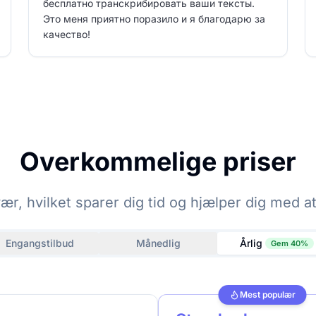
бесплатно транскрибировать ваши тексты.
Это меня приятно поразило и я благодарю за
качество!
Overkommelige priser
r, hvilket sparer dig tid og hjælper dig med a
Engangstilbud
Månedlig
Årlig
Gem 40%
Mest populær