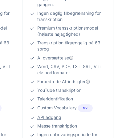
gangen.
g for
Ingen daglig filbegrænsning for
transkription
odel
Premium transskriptionsmodel
(højeste nøjagtighed)
på 63
Transkription tilgængelig på 63
sprog
AI oversættelse
, VTT
Word, CSV, PDF, TXT, SRT, VTT
eksportformater
Forbedrede AI-indsigter
YouTube transkription
Taleridentifikation
Custom Vocabulary
NY
API adgang
Masse transkription
for
Ingen opbevaringsperiode for