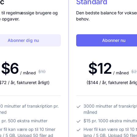
ic
Standard
t til regelmæssige brugere og
Den bedste balance for voks
e opgaver.
behov.
Abonner dig nu
Abonner nu
$6
$12
$10
$2
/ måned
/ måned
$72
/ år
,
faktureret årligt
)
(
$144
/ år
,
faktureret årli
0 minutter af transkription pr.
3000 minutter af transkript
ned
måned
 pr. 500 ekstra minutter
$15 pr. 1000 ekstra minutt
r fil kan være op til 10 timer
Hver fil kan være op til 10 
g / 5 GB. Upload 50 filer ad
lang / 5 GB. Upload 50 file