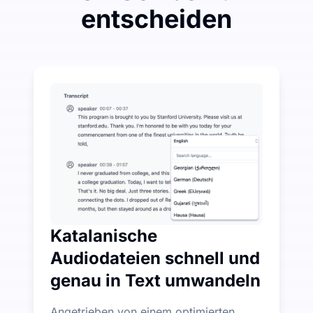
entscheiden
Geben Sie ein wenig aus, um viel bei Audio-zu-Text 
UniScribe bietet jeden Monat 120 Minuten kostenlose 
Weitere KI-Funktionen verfügbar über Audio-zu-Text 
Automatisch Zusammenfassungen, Mind Maps und Schlüs
Katalanische
Audiodateien schnell und
genau in Text umwandeln
Angetrieben von einem optimierten