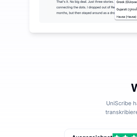
W
UniScribe 
transkribie