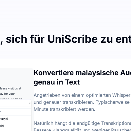
 sich für UniScribe zu e
t zu sparen
e Transkription, mit einem täglichen Limit von 3 Dateien. E
Konvertiere malaysische Au
t hinaus
genau in Text
üsselpunkte aus Audio- und Videodateien generieren, um Ihn
Angetrieben von einem optimierten Whisper
und genauer transkribieren. Typischerweise 
Minute transkribiert werden.
Natürlich hängt die endgültige Transkriptio
Bessere Klangqualität und weniger Rausche