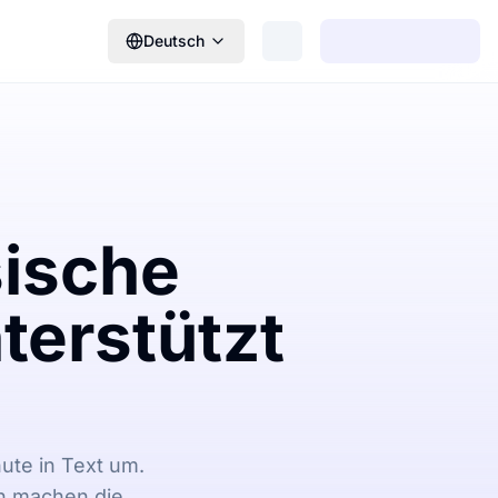
Deutsch
sische
terstützt
ute in Text um.
n machen die