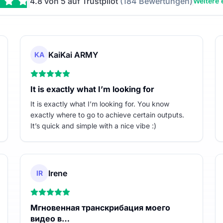
4.8 von 5 auf Trustpilot
(184 Bewertungen)
Weitere
KaiKai ARMY
KA
It is exactly what I’m looking for
It is exactly what I’m looking for. You know
exactly where to go to achieve certain outputs.
It’s quick and simple with a nice vibe :)
Irene
IR
Мгновенная транскрибация моего
видео в…