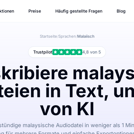
ktionen
Preise
Häufig gestellte Fragen
Blog
Startseite
Sprachen
Malaiisch
/
/
Trustpilot
4,8 von 5
kribiere malay
eien in Text, un
von KI
stündige malaysische Audiodatei in weniger als 1 Min
ng für mehrere Formate und einfache Exportoptione