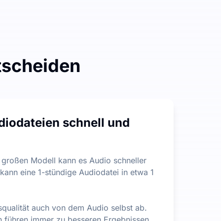
ntscheiden
s gibt keine Einschränkungen hinsichtlich der Dateilänge od
diodateien schnell und
en zu helfen, die wichtigsten Informationen aus umfangreic
 großen Modell kann es Audio schneller
kann eine 1-stündige Audiodatei in etwa 1
nsqualität auch von dem Audio selbst ab.
n führen immer zu besseren Ergebnissen.