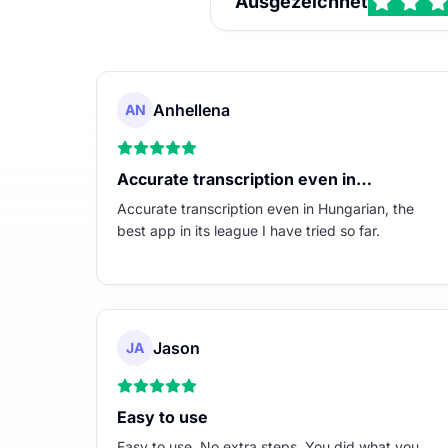
Ausgezeichnet
Anhellena
AN
Accurate transcription even in…
Accurate transcription even in Hungarian, the
best app in its league I have tried so far.
Jason
JA
Easy to use
Easy to use. No extra steps. You did what you