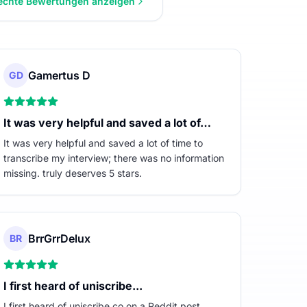
 echte Bewertungen anzeigen
Gamertus D
GD
It was very helpful and saved a lot of…
It was very helpful and saved a lot of time to
transcribe my interview; there was no information
missing. truly deserves 5 stars.
BrrGrrDelux
BR
I first heard of uniscribe...
I first heard of uniscribe.co on a Reddit post