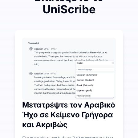
UniScribe
Δαπανήστε Λίγα για να Εξοικονομήσετε Πολλά σε
Το UniScribe προσφέρει 120 λεπτά δωρεάν μεταγραφ
Περισσότερα διαθέσιμα χαρακτηριστικά AI πέρα απ
Αυτόματα δημιουργήστε περιλήψεις, χάρτες σκέψης 
Μετατρέψτε τον Αραβικό
Ήχο σε Κείμενο Γρήγορα
και Ακριβώς