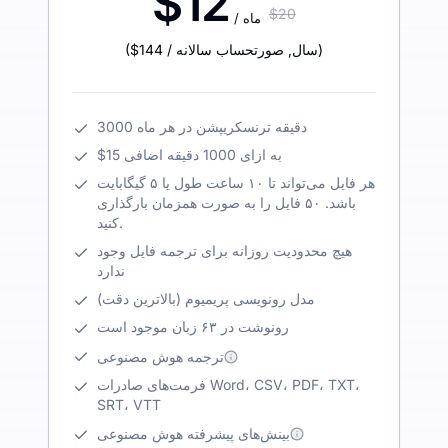
$12
$20
/ ماه
)
/ سال
,
صورتحساب سالانه
$144
(
3000 دقیقه ترنسکریپشن در هر ماه
$15 به ازای 1000 دقیقه اضافی
هر فایل می‌تواند تا ۱۰ ساعت طول یا ۵ گیگابایت
باشد. ۵۰ فایل را به صورت همزمان بارگذاری
کنید.
هیچ محدودیت روزانه برای ترجمه فایل وجود
ندارد
مدل رونویسی پریمیوم (بالاترین دقت)
رونوشت در ۶۳ زبان موجود است
ترجمه هوش مصنوعی
فرمت‌های صادرات Word، CSV، PDF، TXT،
SRT، VTT
بینش‌های پیشرفته هوش مصنوعی