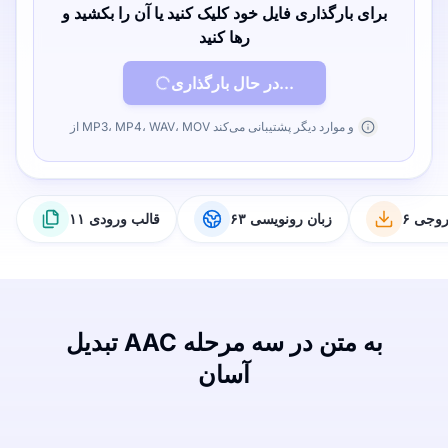
برای بارگذاری فایل خود کلیک کنید یا آن را بکشید و
رها کنید
در حال بارگذاری...
از MP3، MP4، WAV، MOV و موارد دیگر پشتیبانی می‌کند
خروجی
۶۳ زبان رونویسی
۱۱ قالب ورودی
تبدیل AAC به متن در سه مرحله
آسان