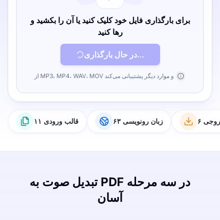
برای بارگذاری فایل خود کلیک کنید یا آن را بکشید و
رها کنید
در حال بارگذاری...
از MP3، MP4، WAV، MOV و موارد دیگر پشتیبانی می‌کند
خروجی
۶۳ زبان رونویسی
۱۱ قالب ورودی
تبدیل صوت به PDF در سه مرحله
آسان