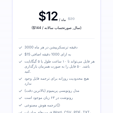
$12
$20
/ ماه
)
/ سال
,
صورتحساب سالانه
$144
(
3000 دقیقه ترنسکریپشن در هر ماه
$15 به ازای 1000 دقیقه اضافی
هر فایل می‌تواند تا ۱۰ ساعت طول یا ۵ گیگابایت
باشد. ۵۰ فایل را به صورت همزمان بارگذاری
کنید.
هیچ محدودیت روزانه برای ترجمه فایل وجود
ندارد
مدل رونویسی پریمیوم (بالاترین دقت)
رونوشت در ۶۳ زبان موجود است
ترجمه هوش مصنوعی
فرمت‌های صادرات Word، CSV، PDF، TXT،