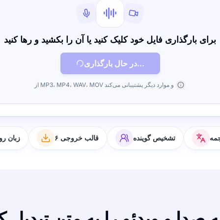
برای بارگذاری فایل خود کلیک کنید یا آن را بکشید و رها کنید
در حال بارگذاری...
از MP3، MP4، WAV، MOV و موارد دیگر پشتیبانی می‌کند
مه
تشخیص گوینده
۶ قالب خروجی
۶۳ زبان 
 صدا و ویدئو را به متن تبدیل ک