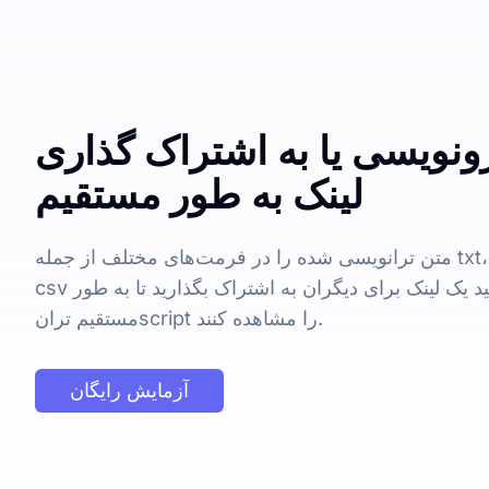
نویسی یا به اشتراک گذاری
لینک به طور مستقیم
متن ترانویسی شده را در فرمت‌های مختلف از جمله txt، docx، pdf، srt، vtt و
csv صادر کنید. همچنین می‌توانید یک لینک برای دیگران به اشتراک بگذارید تا به طور
مستقیم ترانscript را مشاهده کنند.
آزمایش رایگان