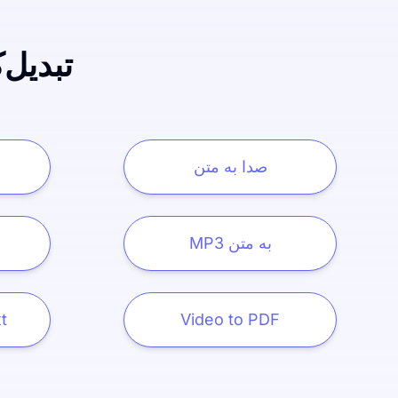
تبدیل‌
صدا به متن
MP3 به متن
t
Video to PDF