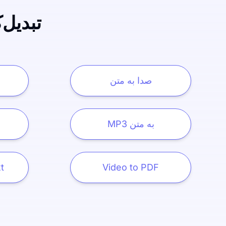
تبدیل‌
صدا به متن
MP3 به متن
t
Video to PDF