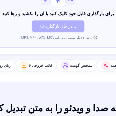
برای بارگذاری فایل خود کلیک کنید یا آن را بکشید و رها کنید
در حال بارگذاری...
از MP3، MP4، WAV، MOV و موارد دیگر پشتیبانی می‌کند
مه
تشخیص گوینده
۶ قالب خروجی
۶۳ زبان 
 صدا و ویدئو را به متن تبدیل ک