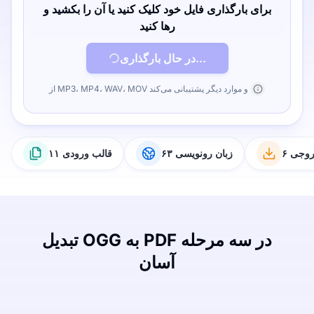
برای بارگذاری فایل خود کلیک کنید یا آن را بکشید و
رها کنید
در حال بارگذاری...
از MP3، MP4، WAV، MOV و موارد دیگر پشتیبانی می‌کند
خروجی
۶۳ زبان رونویسی
۱۱ قالب ورودی
تبدیل OGG به PDF در سه مرحله
آسان