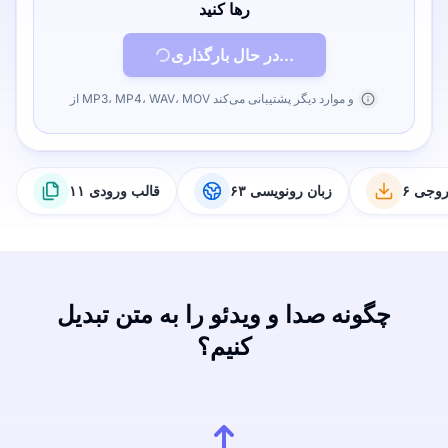
رها کنید
در حال بارگذاری...
از MP3، MP4، WAV، MOV و موارد دیگر پشتیبانی می‌کند
خروجی
۶۳ زبان رونویسی
۱۱ قالب ورودی
چگونه صدا و ویدئو را به متن تبدیل
کنیم؟