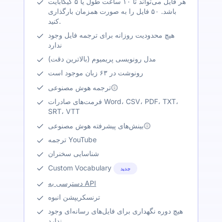
هر فایل می‌تواند تا ۱۰ ساعت طول یا ۵ گیگابایت
باشد. ۵۰ فایل را به صورت همزمان بارگذاری
کنید.
هیچ محدودیت روزانه برای ترجمه فایل وجود
ندارد
مدل رونویسی پریمیوم (بالاترین دقت)
رونوشت در ۶۳ زبان موجود است
ترجمه هوش مصنوعی
فرمت‌های صادرات Word، CSV، PDF، TXT،
SRT، VTT
بینش‌های پیشرفته هوش مصنوعی
ترجمه YouTube
شناسایی سخنران
Custom Vocabulary
جدید
دسترسی به API
ترنسکریپشن انبوه
هیچ دوره نگهداری برای فایل‌های رسانه‌ای وجود
ندارد