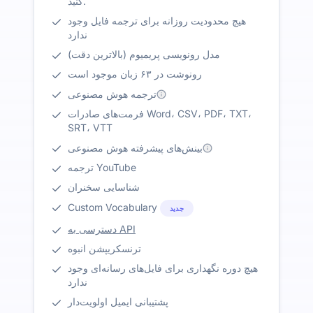
کنید.
هیچ محدودیت روزانه برای ترجمه فایل وجود
ندارد
مدل رونویسی پریمیوم (بالاترین دقت)
رونوشت در ۶۳ زبان موجود است
ترجمه هوش مصنوعی
فرمت‌های صادرات Word، CSV، PDF، TXT،
SRT، VTT
بینش‌های پیشرفته هوش مصنوعی
ترجمه YouTube
شناسایی سخنران
Custom Vocabulary
جدید
دسترسی به API
ترنسکریپشن انبوه
هیچ دوره نگهداری برای فایل‌های رسانه‌ای وجود
ندارد
پشتیبانی ایمیل اولویت‌دار