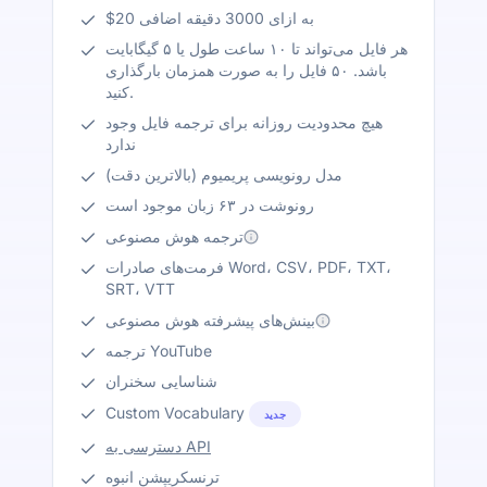
$20 به ازای 3000 دقیقه اضافی
هر فایل می‌تواند تا ۱۰ ساعت طول یا ۵ گیگابایت
باشد. ۵۰ فایل را به صورت همزمان بارگذاری
کنید.
هیچ محدودیت روزانه برای ترجمه فایل وجود
ندارد
مدل رونویسی پریمیوم (بالاترین دقت)
رونوشت در ۶۳ زبان موجود است
ترجمه هوش مصنوعی
فرمت‌های صادرات Word، CSV، PDF، TXT،
SRT، VTT
بینش‌های پیشرفته هوش مصنوعی
ترجمه YouTube
شناسایی سخنران
Custom Vocabulary
جدید
دسترسی به API
ترنسکریپشن انبوه