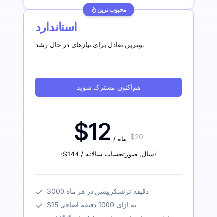
محبوب ترین
استاندارد
بهترین تعادل برای نیازهای در حال رشد.
هم‌اکنون مشترک شوید
$12
$20
/ ماه
)
/ سال
,
صورتحساب سالانه
$144
(
3000 دقیقه ترنسکریپشن در هر ماه
$15 به ازای 1000 دقیقه اضافی