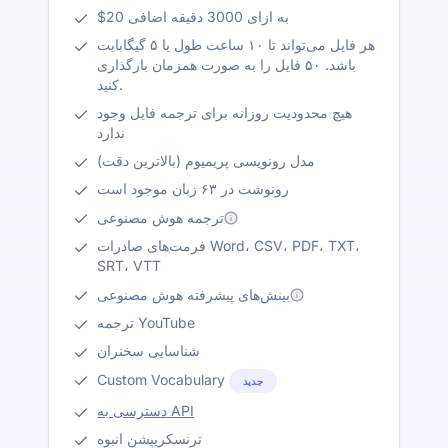
$20 به ازای 3000 دقیقه اضافی
هر فایل می‌تواند تا ۱۰ ساعت طول یا ۵ گیگابایت
باشد. ۵۰ فایل را به صورت همزمان بارگذاری
کنید.
هیچ محدودیت روزانه برای ترجمه فایل وجود
ندارد
مدل رونویسی پریمیوم (بالاترین دقت)
رونوشت در ۶۳ زبان موجود است
ترجمه هوش مصنوعی
فرمت‌های صادرات Word، CSV، PDF، TXT،
SRT، VTT
بینش‌های پیشرفته هوش مصنوعی
ترجمه YouTube
شناسایی سخنران
Custom Vocabulary
جدید
دسترسی به API
ترنسکریپشن انبوه