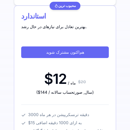
محبوب ترین
استاندارد
بهترین تعادل برای نیازهای در حال رشد.
هم‌اکنون مشترک شوید
$12
$20
/ ماه
)
/ سال
,
صورتحساب سالانه
$144
(
3000 دقیقه ترنسکریپشن در هر ماه
$15 به ازای 1000 دقیقه اضافی