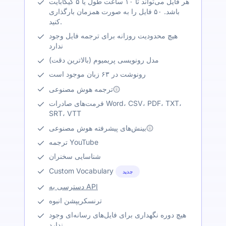
هر فایل می‌تواند تا ۱۰ ساعت طول یا ۵ گیگابایت
باشد. ۵۰ فایل را به صورت همزمان بارگذاری
کنید.
هیچ محدودیت روزانه برای ترجمه فایل وجود
ندارد
مدل رونویسی پریمیوم (بالاترین دقت)
رونوشت در ۶۳ زبان موجود است
ترجمه هوش مصنوعی
فرمت‌های صادرات Word، CSV، PDF، TXT،
SRT، VTT
بینش‌های پیشرفته هوش مصنوعی
ترجمه YouTube
شناسایی سخنران
Custom Vocabulary
جدید
دسترسی به API
ترنسکریپشن انبوه
هیچ دوره نگهداری برای فایل‌های رسانه‌ای وجود
ندارد