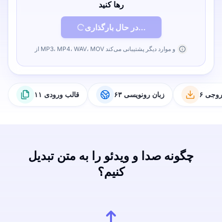
رها کنید
در حال بارگذاری...
از MP3، MP4، WAV، MOV و موارد دیگر پشتیبانی می‌کند
خروجی
۶۳ زبان رونویسی
۱۱ قالب ورودی
چگونه صدا و ویدئو را به متن تبدیل
کنیم؟