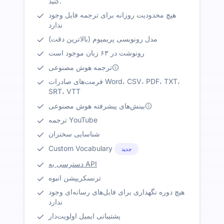
کنید.
هیچ محدودیت روزانه برای ترجمه فایل وجود
ندارد
مدل رونویسی پریمیوم (بالاترین دقت)
رونوشت در ۶۳ زبان موجود است
ترجمه هوش مصنوعی
فرمت‌های صادرات Word، CSV، PDF، TXT،
SRT، VTT
بینش‌های پیشرفته هوش مصنوعی
ترجمه YouTube
شناسایی سخنران
Custom Vocabulary
جدید
دسترسی به API
ترنسکریپشن انبوه
هیچ دوره نگهداری برای فایل‌های رسانه‌ای وجود
ندارد
پشتیبانی ایمیل اولویت‌دار