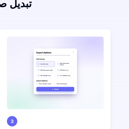
تبدیل ص
3