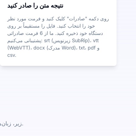
نتیجه متن را صادر کنید
روی دکمه "صادرات" کلیک کنید و فرمت مورد نظر
خود را انتخاب کنید. فایل را مستقیماً بر روی
دستگاه خود ذخیره کنید. ما از 6 فرمت صادراتی
پشتیبانی می‌کنیم: srt (زیرنویس SubRip)، vtt
(WebVTT)، docx (مدرک Word)، txt، pdf و
csv.
زیر، زبان‌های اصلی که ما برای رونویسی و زیرنویس پشتیبانی می‌کنیم، آمده است.