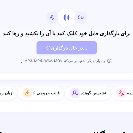
برای بارگذاری فایل خود کلیک کنید یا آن را بکشید و رها کنید
در حال بارگذاری...
از MP3، MP4، WAV، MOV و موارد دیگر پشتیبانی می‌کند
مه
تشخیص گوینده
۶ قالب خروجی
۶۳ زبان 