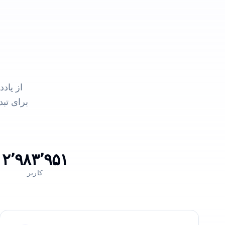
از یاد
۲٬۹۸۳٬۹۵۱
کاربر