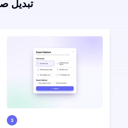
تبدیل ص
3