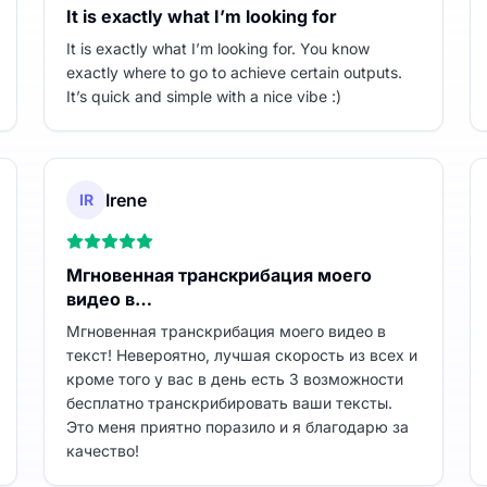
It is exactly what I’m looking for
It is exactly what I’m looking for. You know
exactly where to go to achieve certain outputs.
It’s quick and simple with a nice vibe :)
Irene
IR
Мгновенная транскрибация моего
видео в…
Мгновенная транскрибация моего видео в
текст! Невероятно, лучшая скорость из всех и
кроме того у вас в день есть 3 возможности
бесплатно транскрибировать ваши тексты.
Это меня приятно поразило и я благодарю за
качество!