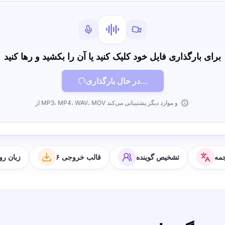
برای بارگذاری فایل خود کلیک کنید یا آن را بکشید و رها کنید
در حال بارگذاری...
از MP3، MP4، WAV، MOV و موارد دیگر پشتیبانی می‌کند
مه
تشخیص گوینده
۶ قالب خروجی
۶۳ زبان 