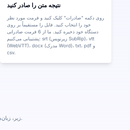
نتیجه متن را صادر کنید
روی دکمه "صادرات" کلیک کنید و فرمت مورد نظر
خود را انتخاب کنید. فایل را مستقیماً بر روی
دستگاه خود ذخیره کنید. ما از 6 فرمت صادراتی
پشتیبانی می‌کنیم: srt (زیرنویس SubRip)، vtt
(WebVTT)، docx (مدرک Word)، txt، pdf و
csv.
زیر، زبان‌های اصلی که ما برای رونویسی و زیرنویس پشتیبانی می‌کنیم، آمده است.