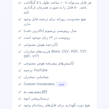
هر فایل می‌تواند تا ۱۰ ساعت طول یا ۵ گیگابایت
باشد. ۵۰ فایل را به صورت همزمان بارگذاری
کنید.
هیچ محدودیت روزانه برای ترجمه فایل وجود
ندارد
مدل رونویسی پریمیوم (بالاترین دقت)
رونوشت در ۶۳ زبان موجود است
ترجمه هوش مصنوعی
فرمت‌های صادرات Word، CSV، PDF، TXT،
SRT، VTT
بینش‌های پیشرفته هوش مصنوعی
ترجمه YouTube
شناسایی سخنران
Custom Vocabulary
جدید
دسترسی به API
ترنسکریپشن انبوه
هیچ دوره نگهداری برای فایل‌های رسانه‌ای وجود