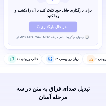
برای بارگذاری فایل خود کلیک کنید یا آن را بکشید و
رها کنید
در حال بارگذاری...
از MP3، MP4، WAV، MOV و موارد دیگر پشتیبانی می‌کند
خروجی
۶۳ زبان رونویسی
۱۱ قالب ورودی
تبدیل صدای قزاق به متن در سه
مرحله آسان