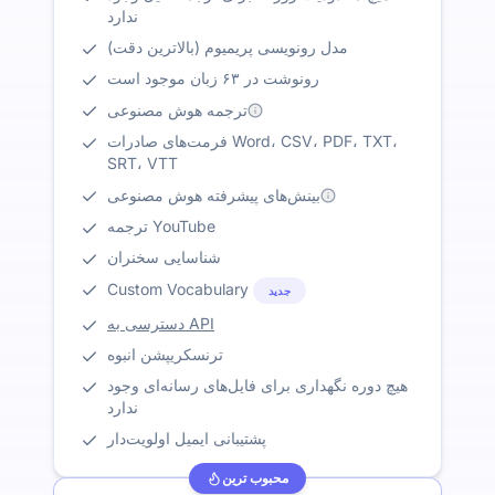
ندارد
مدل رونویسی پریمیوم (بالاترین دقت)
رونوشت در ۶۳ زبان موجود است
ترجمه هوش مصنوعی
فرمت‌های صادرات Word، CSV، PDF، TXT،
SRT، VTT
بینش‌های پیشرفته هوش مصنوعی
ترجمه YouTube
شناسایی سخنران
Custom Vocabulary
جدید
دسترسی به API
ترنسکریپشن انبوه
هیچ دوره نگهداری برای فایل‌های رسانه‌ای وجود
ندارد
پشتیبانی ایمیل اولویت‌دار
محبوب ترین