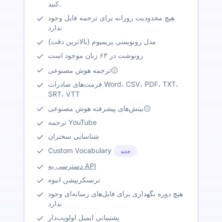
کنید.
هیچ محدودیت روزانه برای ترجمه فایل وجود
ندارد
مدل رونویسی پریمیوم (بالاترین دقت)
رونوشت در ۶۳ زبان موجود است
ترجمه هوش مصنوعی
فرمت‌های صادرات Word، CSV، PDF، TXT،
SRT، VTT
بینش‌های پیشرفته هوش مصنوعی
ترجمه YouTube
شناسایی سخنران
Custom Vocabulary
جدید
دسترسی به API
ترنسکریپشن انبوه
هیچ دوره نگهداری برای فایل‌های رسانه‌ای وجود
ندارد
پشتیبانی ایمیل اولویت‌دار