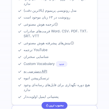
ندارد
مدل رونویسی پریمیوم (بالاترین دقت)
رونوشت در ۶۳ زبان موجود است
ترجمه هوش مصنوعی
فرمت‌های صادرات Word، CSV، PDF، TXT،
SRT، VTT
بینش‌های پیشرفته هوش مصنوعی
ترجمه YouTube
شناسایی سخنران
Custom Vocabulary
جدید
دسترسی به API
ترنسکریپشن انبوه
هیچ دوره نگهداری برای فایل‌های رسانه‌ای وجود
ندارد
پشتیبانی ایمیل اولویت‌دار
محبوب ترین