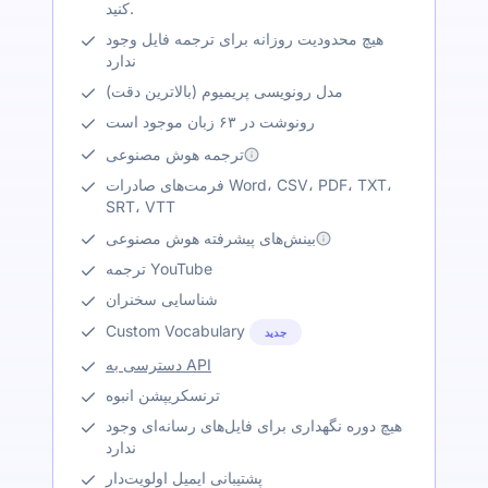
کنید.
هیچ محدودیت روزانه برای ترجمه فایل وجود
ندارد
مدل رونویسی پریمیوم (بالاترین دقت)
رونوشت در ۶۳ زبان موجود است
ترجمه هوش مصنوعی
فرمت‌های صادرات Word، CSV، PDF، TXT،
SRT، VTT
بینش‌های پیشرفته هوش مصنوعی
ترجمه YouTube
شناسایی سخنران
Custom Vocabulary
جدید
دسترسی به API
ترنسکریپشن انبوه
هیچ دوره نگهداری برای فایل‌های رسانه‌ای وجود
ندارد
پشتیبانی ایمیل اولویت‌دار