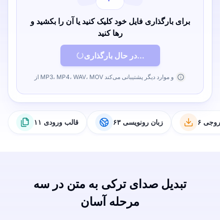
برای بارگذاری فایل خود کلیک کنید یا آن را بکشید و
رها کنید
در حال بارگذاری...
از MP3، MP4، WAV، MOV و موارد دیگر پشتیبانی می‌کند
خروجی
۶۳ زبان رونویسی
۱۱ قالب ورودی
تبدیل صدای ترکی به متن در سه
مرحله آسان