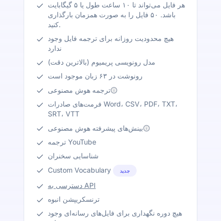
هر فایل می‌تواند تا ۱۰ ساعت طول یا ۵ گیگابایت
باشد. ۵۰ فایل را به صورت همزمان بارگذاری
کنید.
هیچ محدودیت روزانه برای ترجمه فایل وجود
ندارد
مدل رونویسی پریمیوم (بالاترین دقت)
رونوشت در ۶۳ زبان موجود است
ترجمه هوش مصنوعی
فرمت‌های صادرات Word، CSV، PDF، TXT،
SRT، VTT
بینش‌های پیشرفته هوش مصنوعی
ترجمه YouTube
شناسایی سخنران
Custom Vocabulary
جدید
دسترسی به API
ترنسکریپشن انبوه
هیچ دوره نگهداری برای فایل‌های رسانه‌ای وجود