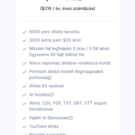
(
$216
/ év
,
éves számlázás
)
6000 perc átírás havonta
3000 extra perc $20 áron
Minden fájl legfeljebb 5 órás / 5 GB lehet.
Egyszerre 50 fájlt tölthet fel.
Nincs napontaz átírásra vonatkozó korlát
Premium átírási modell (legmagasabb
pontosság)
Átírás 63 nyelven
AI fordítás
Word, CSV, PDF, TXT, SRT, VTT export
formátumok
Fejlett AI Elemzések
YouTube átírás
Beszélő azonosítás