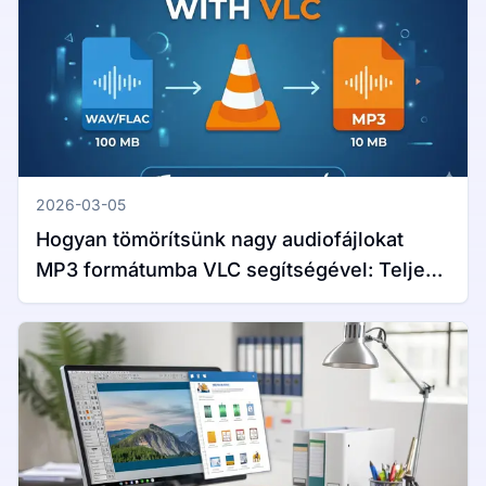
2026-03-05
Hogyan tömörítsünk nagy audiofájlokat
MP3 formátumba VLC segítségével: Teljes
útmutató Windows és Mac rendszerekhez