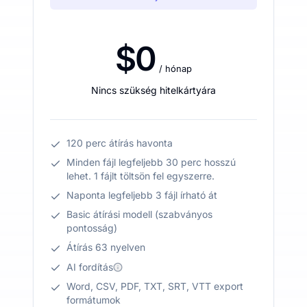
$0
/ hónap
Nincs szükség hitelkártyára
120 perc átírás havonta
Minden fájl legfeljebb 30 perc hosszú
lehet. 1 fájlt töltsön fel egyszerre.
Naponta legfeljebb 3 fájl írható át
Basic átírási modell (szabványos
pontosság)
Átírás 63 nyelven
AI fordítás
Word, CSV, PDF, TXT, SRT, VTT export
formátumok