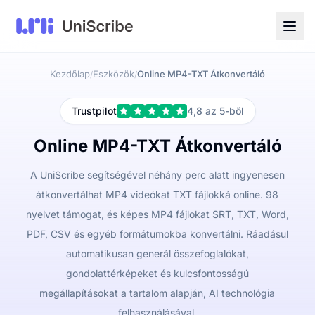
Kezdőlap
Eszközök
Online MP4-TXT Átkonvertáló
/
/
Trustpilot
4,8 az 5-ből
Online MP4-TXT Átkonvertáló
A UniScribe segítségével néhány perc alatt ingyenesen
átkonvertálhat MP4 videókat TXT fájlokká online. 98
nyelvet támogat, és képes MP4 fájlokat SRT, TXT, Word,
PDF, CSV és egyéb formátumokba konvertálni. Ráadásul
automatikusan generál összefoglalókat,
gondolattérképeket és kulcsfontosságú
megállapításokat a tartalom alapján, AI technológia
felhasználásával.