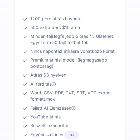
1200 perc átírás havonta
500 extra perc $10 áron
Minden fájl legfeljebb 5 órás / 5 GB lehet.
Egyszerre 50 fájlt tölthet fel.
Nincs napontaz átírásra vonatkozó korlát
Premium átírási modell (legmagasabb
pontosság)
Átírás 63 nyelven
AI fordítás
Word, CSV, PDF, TXT, SRT, VTT export
formátumok
Fejlett AI Elemzések
YouTube átírás
Beszélő azonosítás
Egyéni szókincs
ÚJ