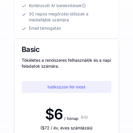
Korlátozott AI betekintések
30 napos megőrzési időszak a
médiafájlok számára
Email támogatás
Basic
Tökéletes a rendszeres felhasználók és a napi
feladatok számára.
Iratkozzon fel most
$6
$10
/ hónap
(
$72
/ év
,
éves számlázás
)