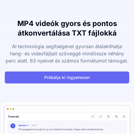
MP4 videók gyors és pontos
átkonvertálása TXT fájlokká
AI technológia segítségével gyorsan átalakíthatja
hang- és videofájljait szöveggé mindössze néhány
perc alatt. 63 nyelvet és számos formátumot támogat.
Próbálja ki ingyenesen