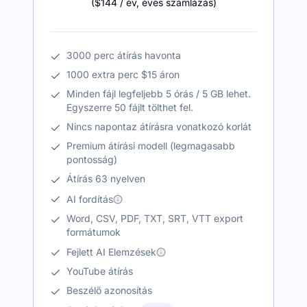
(
$144
/ év
,
éves számlázás
)
3000 perc átírás havonta
1000 extra perc $15 áron
Minden fájl legfeljebb 5 órás / 5 GB lehet.
Egyszerre 50 fájlt tölthet fel.
Nincs napontaz átírásra vonatkozó korlát
Premium átírási modell (legmagasabb
pontosság)
Átírás 63 nyelven
AI fordítás
Word, CSV, PDF, TXT, SRT, VTT export
formátumok
Fejlett AI Elemzések
YouTube átírás
Beszélő azonosítás