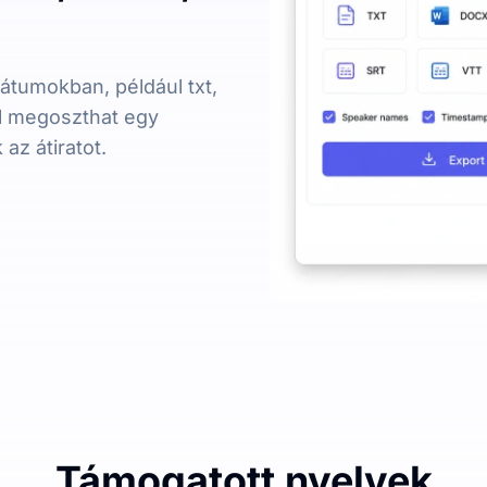
átumokban, például txt,
ül megoszthat egy
az átiratot.
Támogatott nyelvek