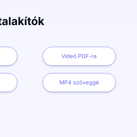
alakítók
Videó PDF-re
é
MP4 szöveggé