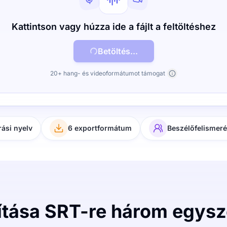
Kattintson vagy húzza ide a fájlt a feltöltéshez
Betöltés...
20+ hang- és videoformátumot támogat
rási nyelv
6 exportformátum
Beszélőfelismer
ítása SRT-re három egys