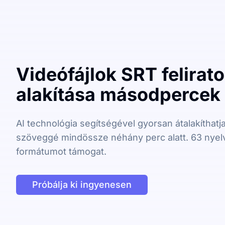
Videófájlok SRT felirat
alakítása másodpercek 
AI technológia segítségével gyorsan átalakíthatja
szöveggé mindössze néhány perc alatt. 63 nyel
formátumot támogat.
Próbálja ki ingyenesen