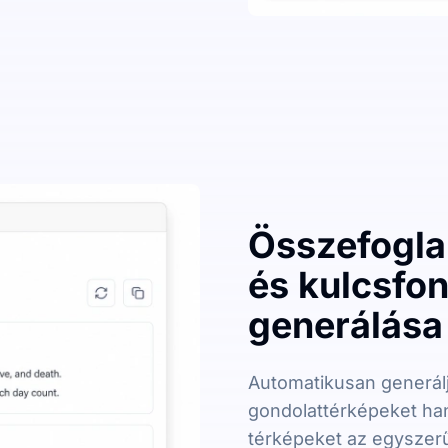
Összefogla
és kulcsfo
generálása 
Automatikusan generálj
gondolattérképeket han
térképeket az egyszer