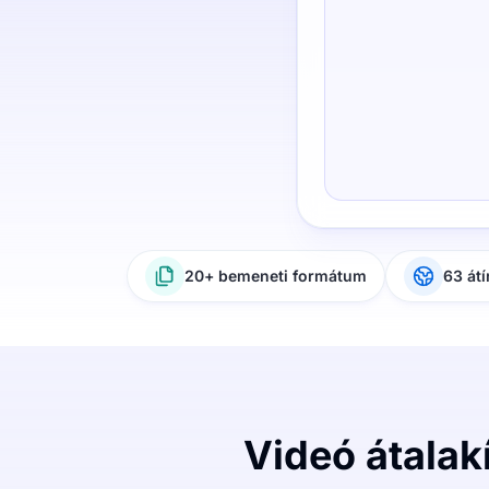
20+ bemeneti formátum
63 átí
Videó átalak