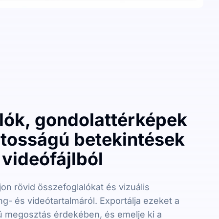
lók, gondolattérképek
ntosságú betekintések
videófájlból
on rövid összefoglalókat és vizuális
g- és videótartalmáról. Exportálja ezeket a
ű megosztás érdekében, és emelje ki a