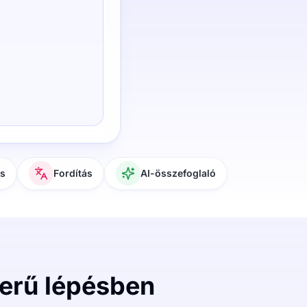
és
Fordítás
AI-összefoglaló
zerű lépésben