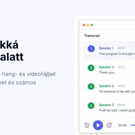
okká
alatt
 hang- és videofájljait
vet és számos