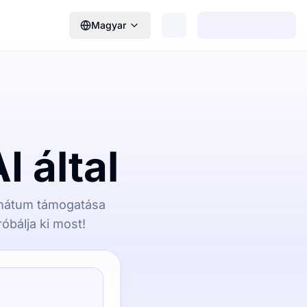
Magyar
I által
formátum támogatása
óbálja ki most!