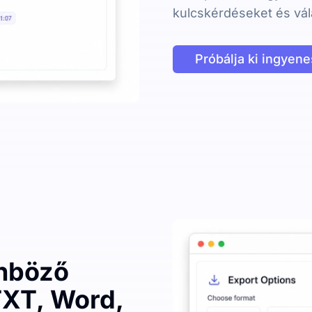
kulcskérdéseket és vál
Próbálja ki ingyen
önböző
XT, Word,