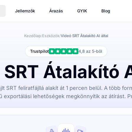
Jellemzők
Árazás
GYIK
Blog
Kezdőlap
Eszközök
Videó SRT Átalakító AI által
/
/
Trustpilot
4,8 az 5-ből
SRT Átalakító A
jlt SRT feliratfájllá alakít át 1 percen belül. A több 
 exportálási lehetőségek megkönnyítik az átírást. Pr