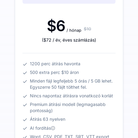
$6
$10
/ hónap
(
$72
/ év
,
éves számlázás
)
1200 perc átírás havonta
500 extra perc $10 áron
Minden fájl legfeljebb 5 órás / 5 GB lehet.
Egyszerre 50 fájlt tölthet fel.
Nincs napontaz átírásra vonatkozó korlát
Premium átírási modell (legmagasabb
pontosság)
Átírás 63 nyelven
AI fordítás
Word, CSV, PDF, TXT, SRT, VTT export