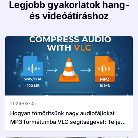
Legjobb gyakorlatok hang-
és videóátíráshoz
2026-03-05
Hogyan tömörítsünk nagy audiofájlokat
MP3 formátumba VLC segítségével: Teljes
útmutató Windows és Mac rendszerekhez