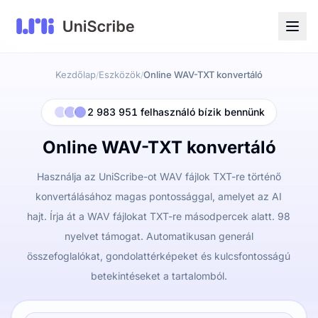
Kezdőlap
Eszközök
Online WAV-TXT konvertáló
/
/
2 983 951 felhasználó bízik bennünk
Online WAV-TXT konvertáló
Használja az UniScribe-ot WAV fájlok TXT-re történő
konvertálásához magas pontossággal, amelyet az AI
hajt. Írja át a WAV fájlokat TXT-re másodpercek alatt. 98
nyelvet támogat. Automatikusan generál
összefoglalókat, gondolattérképeket és kulcsfontosságú
betekintéseket a tartalomból.