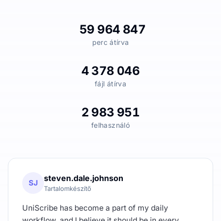
59 964 847
perc átírva
4 378 046
fájl átírva
2 983 951
felhasználó
steven.dale.johnson
SJ
Tartalomkészítő
UniScribe has become a part of my daily
workflow, and I believe it should be in every