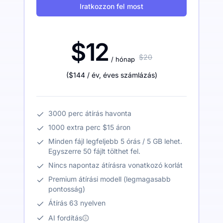
Iratkozzon fel most
$12
$20
/ hónap
(
$144
/ év
,
éves számlázás
)
3000 perc átírás havonta
1000 extra perc $15 áron
Minden fájl legfeljebb 5 órás / 5 GB lehet.
Egyszerre 50 fájlt tölthet fel.
Nincs napontaz átírásra vonatkozó korlát
Premium átírási modell (legmagasabb
pontosság)
Átírás 63 nyelven
AI fordítás