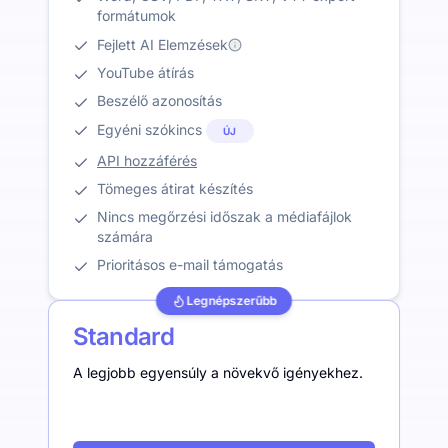
formátumok
Fejlett AI Elemzések
YouTube átírás
Beszélő azonosítás
Egyéni szókincs
ÚJ
API hozzáférés
Tömeges átirat készítés
Nincs megőrzési időszak a médiafájlok
számára
Prioritásos e-mail támogatás
Legnépszerűbb
Standard
A legjobb egyensúly a növekvő igényekhez.