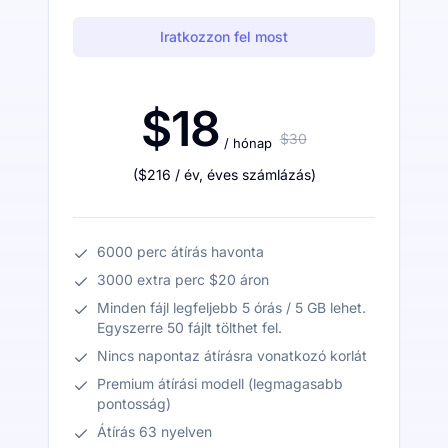
Iratkozzon fel most
$18
$30
/ hónap
(
$216
/ év
,
éves számlázás
)
6000 perc átírás havonta
3000 extra perc $20 áron
Minden fájl legfeljebb 5 órás / 5 GB lehet.
Egyszerre 50 fájlt tölthet fel.
Nincs napontaz átírásra vonatkozó korlát
Premium átírási modell (legmagasabb
pontosság)
Átírás 63 nyelven