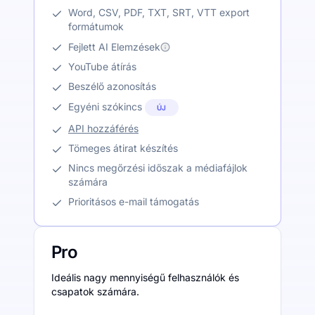
Word, CSV, PDF, TXT, SRT, VTT export
formátumok
Fejlett AI Elemzések
YouTube átírás
Beszélő azonosítás
Egyéni szókincs
ÚJ
API hozzáférés
Tömeges átirat készítés
Nincs megőrzési időszak a médiafájlok
számára
Prioritásos e-mail támogatás
Pro
Ideális nagy mennyiségű felhasználók és
csapatok számára.