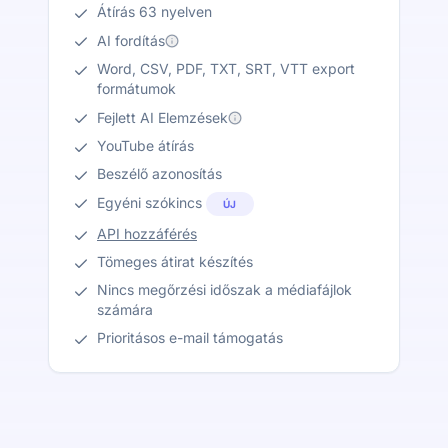
Átírás 63 nyelven
AI fordítás
Word, CSV, PDF, TXT, SRT, VTT export
formátumok
Fejlett AI Elemzések
YouTube átírás
Beszélő azonosítás
Egyéni szókincs
ÚJ
API hozzáférés
Tömeges átirat készítés
Nincs megőrzési időszak a médiafájlok
számára
Prioritásos e-mail támogatás