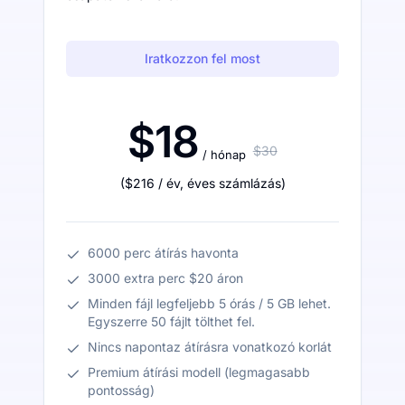
Iratkozzon fel most
$18
$30
/ hónap
(
$216
/ év
,
éves számlázás
)
6000 perc átírás havonta
3000 extra perc $20 áron
Minden fájl legfeljebb 5 órás / 5 GB lehet.
Egyszerre 50 fájlt tölthet fel.
Nincs napontaz átírásra vonatkozó korlát
Premium átírási modell (legmagasabb
pontosság)