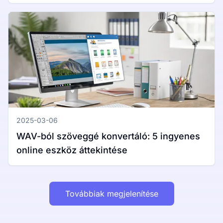
útmutató Windows és Mac rendszerekhez
2025-03-06
WAV-ból szöveggé konvertáló: 5 ingyenes
online eszköz áttekintése
Továbbiak megjelenítése