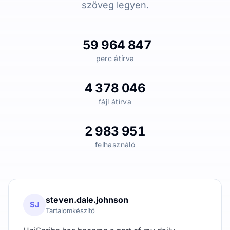
szöveg legyen.
59 964 847
perc átírva
4 378 046
fájl átírva
2 983 951
felhasználó
steven.dale.johnson
SJ
Tartalomkészítő