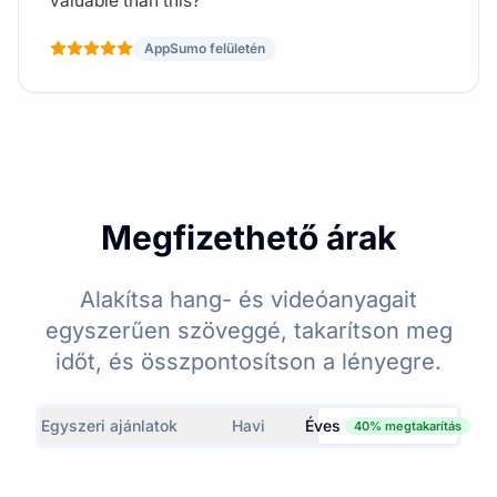
valuable than this?
AppSumo felületén
Megfizethető árak
Alakítsa hang- és videóanyagait
egyszerűen szöveggé, takarítson meg
időt, és összpontosítson a lényegre.
Egyszeri ajánlatok
Havi
Éves
40% megtakarítás