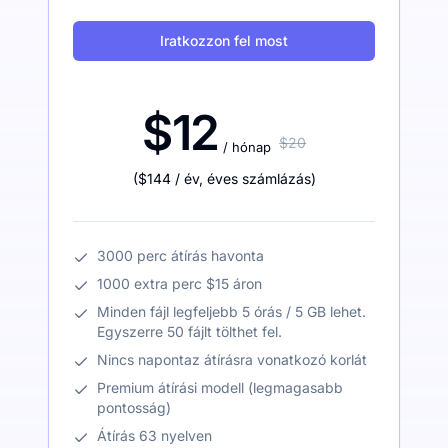
Iratkozzon fel most
$12
$20
/ hónap
(
$144
/ év
,
éves számlázás
)
3000 perc átírás havonta
1000 extra perc $15 áron
Minden fájl legfeljebb 5 órás / 5 GB lehet.
Egyszerre 50 fájlt tölthet fel.
Nincs napontaz átírásra vonatkozó korlát
Premium átírási modell (legmagasabb
pontosság)
Átírás 63 nyelven