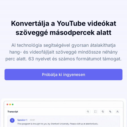
Konvertálja a YouTube videókat
szöveggé másodpercek alatt
AI technológia segítségével gyorsan átalakíthatja
hang- és videofájljait szöveggé mindössze néhány
perc alatt. 63 nyelvet és számos formátumot támogat.
Próbálja ki ingyenesen