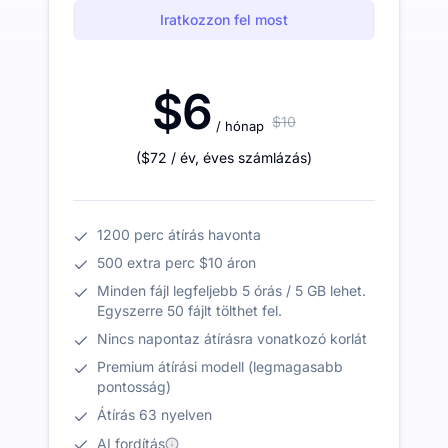
Iratkozzon fel most
$6
$10
/ hónap
(
$72
/ év
,
éves számlázás
)
1200 perc átírás havonta
500 extra perc $10 áron
Minden fájl legfeljebb 5 órás / 5 GB lehet.
Egyszerre 50 fájlt tölthet fel.
Nincs napontaz átírásra vonatkozó korlát
Premium átírási modell (legmagasabb
pontosság)
Átírás 63 nyelven
AI fordítás