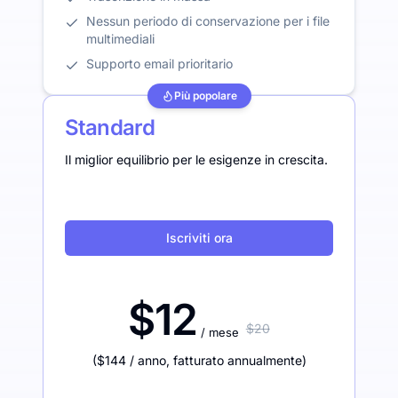
Nessun periodo di conservazione per i file
multimediali
Supporto email prioritario
Più popolare
Standard
Il miglior equilibrio per le esigenze in crescita.
Iscriviti ora
$12
$20
/ mese
(
$144
/ anno
,
fatturato annualmente
)