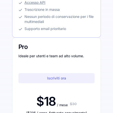
Accesso API
Trascrizione in massa
Nessun periodo di conservazione per i file
multimediali
Supporto email prioritario
Pro
Ideale per utenti e team ad alto volume.
Iscriviti ora
$18
$30
/ mese
(
$216
/ anno
,
fatturato annualmente
)